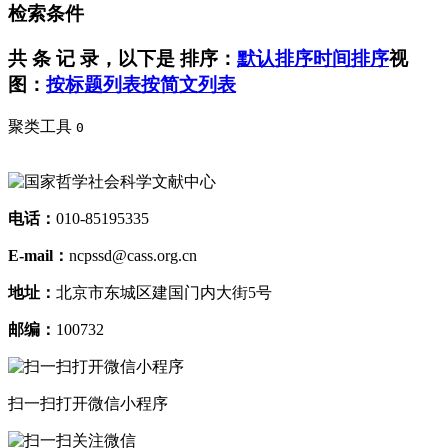
检索条件
共
条 记 录，以下是
排序：
默认排序
时间排序
视
图：
按标题列表
按简文列表
聚类工具
0
电话：
010-85195335
E-mail：
ncpssd@cass.org.cn
地址：
北京市东城区建国门内大街5号
邮编：
100732
扫一扫打开微信小程序