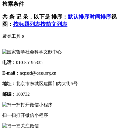
检索条件
共
条 记 录，以下是
排序：
默认排序
时间排序
视
图：
按标题列表
按简文列表
聚类工具
0
电话：
010-85195335
E-mail：
ncpssd@cass.org.cn
地址：
北京市东城区建国门内大街5号
邮编：
100732
扫一扫打开微信小程序