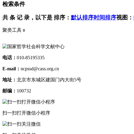
检索条件
共
条 记 录，以下是
排序：
默认排序
时间排序
视图：
聚类工具
0
电话：
010-85195335
E-mail：
ncpssd@cass.org.cn
地址：
北京市东城区建国门内大街5号
邮编：
100732
扫一扫打开微信小程序