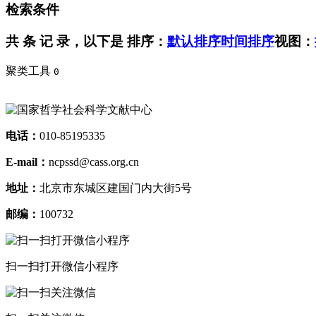
检索条件
共
条 记 录，以下是
排序：
默认排序
时间排序
视图：
聚类工具
0
电话：
010-85195335
E-mail：
ncpssd@cass.org.cn
地址：
北京市东城区建国门内大街5号
邮编：
100732
扫一扫打开微信小程序