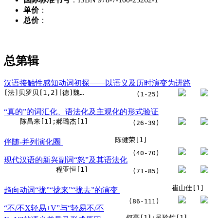
单价
：
总价
：
总第
辑
汉语接触性感知动词初探——以语义及历时演变为进路
[法]贝罗贝[1,2][德]魏婷兰;周兮吟
(1-25)
“真的”的词汇化、语法化及主观化的形式验证
陈昌来[1];郝璐杰[1]
(26-39)
陈健荣[1]
伴随-并列演化圈
(40-70)
现代汉语的新兴副词“怒”及其语法化
程亚恒[1]
(71-85)
崔山佳[1]
趋向动词“拢”“拢来”“拢去”的演变
(86-111)
“不/不X轻易+V”与“轻易不/不
何亮[1];吴玲竹[1]