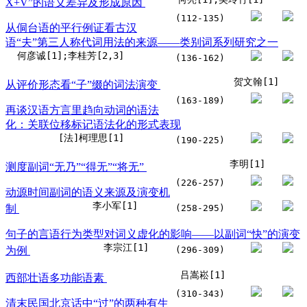
X+V”的语义差异及形成原因
(112-135)
从侗台语的平行例证看古汉
语“夫”第三人称代词用法的来源——类别词系列研究之一
何彦诚[1];李桂芳[2,3]
(136-162)
贺文翰[1]
从评价形态看“子”缀的词法演变
(163-189)
再谈汉语方言里趋向动词的语法
化：关联位移标记语法化的形式表现
[法]柯理思[1]
(190-225)
李明[1]
测度副词“无乃”“得无”“将无”
(226-257)
动源时间副词的语义来源及演变机
李小军[1]
制
(258-295)
句子的言语行为类型对词义虚化的影响——以副词“快”的演变
李宗江[1]
为例
(296-309)
吕嵩崧[1]
西部壮语多功能语素
(310-343)
清末民国北京话中“过”的两种有生