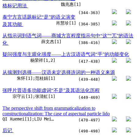
魏兆惠[1]
格标记用法
(344-363)
泰宁方言话题标记“是”的语义演变
肖慧珍[1]
及其功能
(364-385)
从指示词到语气词——商城方言程度指示句中“这”“兀”的语法
薛文杰[1]
化
(386-416)
疑问强度与主观化强度——上古汉语语气词“乎”的功能变化
杨荣祥[1,2]
(417-438)
从揣测到选择——汉语未定选择连词的一种语义来源
朱怀[1];范桂娟[1]
(439-448)
张呼片晋语多功能虚词“不是”及其语法化历程
宗守云[1];张清虹[1]
(449-469)
The perspective shift from grammaticalization to
constructionalization: The case of aspectual particle lido
QI Xuemei[1];LIU Meichun[1]
(470-497)
后记
(498-498)