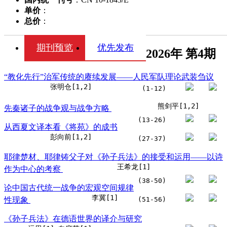
单价
：
总价
：
期刊预览
优先发布
2026年 第4期
“教化先行”治军传统的赓续发展——人民军队理论武装刍议
张明仓[1,2]
(1-12)
熊剑平[1,2]
先秦诸子的战争观与战争方略
(13-26)
从西夏文译本看《将苑》的成书
彭向前[1,2]
(27-37)
耶律楚材、耶律铸父子对《孙子兵法》的接受和运用——以诗
王希龙[1]
作为中心的考察
(38-50)
论中国古代统一战争的宏观空间规律
李冀[1]
性现象
(51-56)
《孙子兵法》在德语世界的译介与研究