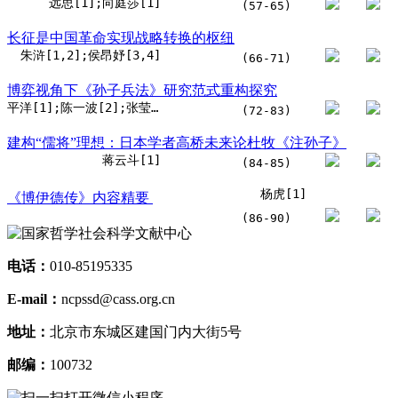
远思[1];向庭莎[1]
(57-65)
长征是中国革命实现战略转换的枢纽
朱浒[1,2];侯昂妤[3,4]
(66-71)
博弈视角下《孙子兵法》研究范式重构探究
平洋[1];陈一波[2];张莹[1]
(72-83)
建构“儒将”理想：日本学者高桥未来论杜牧《注孙子》
蒋云斗[1]
(84-85)
杨虎[1]
《博伊德传》内容精要
(86-90)
电话：
010-85195335
E-mail：
ncpssd@cass.org.cn
地址：
北京市东城区建国门内大街5号
邮编：
100732