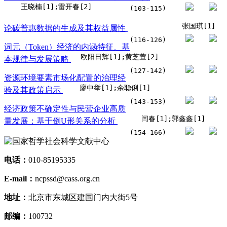
王晓楠[1];雷开春[2]
(103-115)
张国琪[1]
论碳普惠数据的生成及其权益属性
(116-126)
词元（Token）经济的内涵特征、基
欧阳日辉[1];黄芝萱[2]
本规律与发展策略
(127-142)
资源环境要素市场化配置的治理经
廖中举[1];余聪俐[1]
验及其政策启示
(143-153)
经济政策不确定性与民营企业高质
闫春[1];郭鑫鑫[1]
量发展：基于倒U形关系的分析
(154-166)
电话：
010-85195335
E-mail：
ncpssd@cass.org.cn
地址：
北京市东城区建国门内大街5号
邮编：
100732