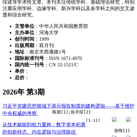
综述等学术性文章。本刊关注传统学科、基础理论研究，特别
注重应用学科、边缘学科、新兴学科以及各学科之间的交叉渗
透和综合研究。
主管单位
：中华人民共和国教育部
主办单位
：河海大学
创刊时间
：1999
出版周期
：双月刊
地址
：南京市西康路1号
国际标准刊号
：ISSN 1671-4970
国内统一刊号
：CN 32-1521/C
单价
：
总价
：
2026年 第3期
习近平党建思想视域下请示报告制度的建构逻辑——基于维护
陈朋[1];徐岑琛[2]
中央权威的考察
(1-11)
从技术赋能到权力重构：数字资本积累
张恂[1]
的创新样态、内在逻辑与治理路径