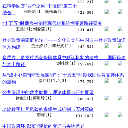
(12-21)
在科学回答“四个之问”中推进“第二个
张轩语[1];杨柳新[1]
结合”
(22-30)
“十五五”时期乡村治理现代化系统性完善路径研究
王晶[1];刘爱莲[1]
(31-41)
社会政策的家庭化转向——文化自觉与中国自主社会政策知识
贾玉娇[1];李丹妮[1]
体系构建
(42-54)
多层次、多支柱养老保险体系中默认机制的建构——国际镜鉴
刘桂莲[1]
与本土路径
(55-69)
从“成本补偿”到“发展赋能”：“十五五”时期我国生育支持体系
徐江虹[1,2,3]
的重构
(70-79)
公共管理中的数字助推：理论体系与研究展望
徐彪[1];席海玲[1]
(80-92)
老龄数字排斥风险的多维生成机制与应对策略
李梅[1]
(93-102)
中国政府环境治理评价的变迁与央地差异