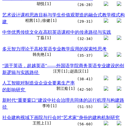
胡悦[1]
(26-28)
艺术设计课程思政目标与学生价值观塑造的融合式教学模式构
程茜[1];徐健[1]
建
(29-31)
中华优秀传统文化在高职英语课程中的传承路径与实践
丁磊[1]
(32-34)
多元智力理论于高校英语专业教学应用的探索性思考
韩先艳[1]
(35-37)
“源于英语，超越英语”——外国语学院商务英语专业建设的创
汪芳[1];赵昌汉[1]
新逻辑与实践路径
(38-41)
人工智能对制造业企业全要素生产率
郭江烩[1]
的影响研究
(42-50)
新时代“重要窗口”建设中社会治理共同体的运行机理与构建路
李玲[1]
径
(51-55)
社会建构视域下画院与行会对“艺术家”身份的建构机制研究
王照上[1]
(56-60)