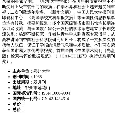
风格的朴素坚实。 《鄂州大学学报》在历年的质量检查中不
断受到上级主管部门的表扬，在学术界和社会上越来越受到重
视，二次刊载逐年增多。《新华文摘》、中国人民大学报刊复
印资料中心、《高等学校文科学报文摘》等全国性信息收集单
位均有转载、摘要和报道；多个国家级和省市图书馆均长期连
续订购收藏；与全国数百家公开发行的学术杂志建立了长期交
流关系；稿源不断拓宽，作者从青年学人到资深专家博导，从
高校讲师到中国社会科学院研究所所长，构成了一支多层次的
撰稿人队伍，保证了学报的清新气息和学术质量。本刊两次荣
获全国市属大学优秀学报奖、首届全国《中国学术期刊（光盘
版）检索与评价数据规范》（《CAJ-CD规范》执行优秀期刊
奖）。
主办单位
：鄂州大学
创刊时间
：1988
出版周期
：双月刊
地址
：鄂州市莲花山
国际标准刊号
：ISSN 1008-9004
国内统一刊号
：CN 42-1454/G4
单价
：
总价
：