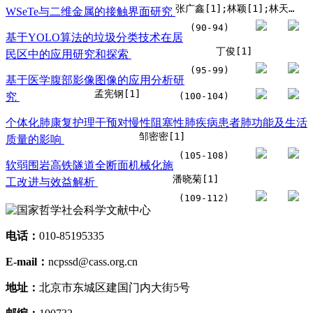
张广鑫[1];林颖[1];林天海[1];黄晖[1]
WSeTe与二维金属的接触界面研究
(90-94)
基于YOLO算法的垃圾分类技术在居
丁俊[1]
民区中的应用研究和探索
(95-99)
基于医学腹部影像图像的应用分析研
孟宪钢[1]
究
(100-104)
个体化肺康复护理干预对慢性阻塞性肺疾病患者肺功能及生活
邹密密[1]
质量的影响
(105-108)
软弱围岩高铁隧道全断面机械化施
潘晓菊[1]
工改进与效益解析
(109-112)
电话：
010-85195335
E-mail：
ncpssd@cass.org.cn
地址：
北京市东城区建国门内大街5号