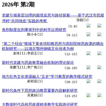
2026年 第2期
党建引领基层治理的困境反思与路径探索——基于武汉市四屋
张靓[1]
湾村“共同缔造”实践的考察
(5-8)
免刑制度在刑事审判中的科学运用研究
陈小令[1]
(9-11)
“第二个结合”视域下黄炎培职教思想与高职院校思政课的耦合
机制研究——以湖北鄂州铜镜文化传承为例
袁琦[1];李碧玉[1]
(12-15)
新时代党建与思政教育融合机制的理论探论
张鹏飞[1];李广艳[1]
(16-19)
地方红色文化资源融入“五史”学习教育的教学模式研究
郝祁花[1]
(20-22)
新时代条件下思想政治教育重要内容解析研究
吴素娟[1]
(23-25)
大数据时代高校思政课精准教学实践路径研究