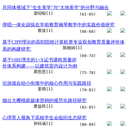
共同体视域下“生生美学”与“大地美学”的分野与融合
梁绍聪[1]
(61-65)
弹唱一体化训练在学前教育钢琴教学中的实践价值研究
蔡波[1]
(66-68)
基于CIPP理论的高职院校计算机类专业双创教育质量评价体
陈丽娟[1]
系的构建研究
(69-74)
基于OBE理念的1+X证书课程质量评
价体系构建——以建筑室内设计为例
瞿思思[1]
(75-78)
论游戏在幼小衔接中的核心作用与实践路径
姜萌[1]
(79-81)
烟台大樱桃新媒体营销的规范化路径研究
萧益民[1]
(82-85)
心理育人视角下高校学生会组织生态研究
孙钰涵[1]
(86-89)