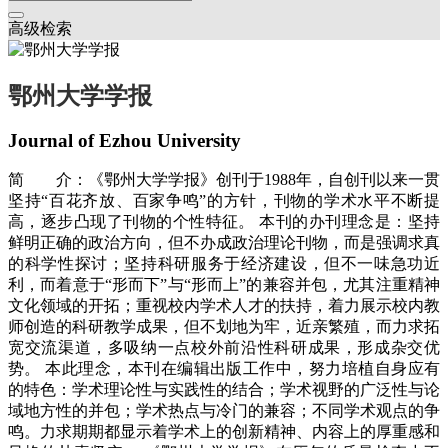
高级检索
鄂州大学学报
Journal of Ezhou University
简 介：《鄂州大学学报》创刊于1988年，自创刊以来一贯
坚持“百花齐放、百家争鸣”的方针，刊物的学术水平不断提
高，逐步凸现了刊物的个性特征。 本刊的办刊理念是：坚持
鲜明正确的政治方向，但不办成政治理论刊物，而是强调求真
的科学性探讨；坚持科研服务于经济建设，但不一味急功近
利，而着意于“形而下”与“形而上”的兼容并包，尤其注重精神
文化领域的开拓；重视校内学术人才的扶持，着力展示校内教
师创造的科研教学成果，但不划地为牢，近亲繁殖，而力求拓
宽交流渠道，多吸纳一点校外前沿性科研成果，形成杂交优
势。 本此理念，本刊在编辑出版工作中，努力培植自身应有
的特色：学术理论性与实践性的结合；学术视野的广泛性与论
域地方性的并包；学术热点与冷门的兼容；不同学术观点的争
鸣。力求期期都显示着学术上的创新精神、内容上的厚重感和