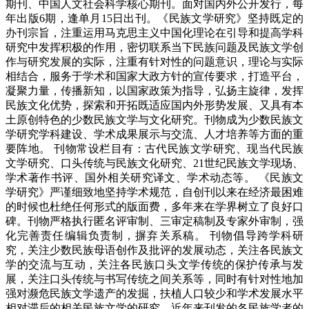
期刊、中国人文社会科学核心期刊。面对国内外公开发行，每
年出版6期，逢单月15日出刊。《民族文学研究》坚持既定的
办刊宗旨，注重运用马克思主义中国化理论在引导和提高学科
研究中发挥积极的作用，密切联系当下民族问题及民族文学创
作与研究发展的实际，注重有针对性的问题意识，理论与实际
相结合，服务于学术和国家大政方针的宣传要求，打造平台，
凝聚力量，传播新知，以国家政策为指导，弘扬主旋律，发挥
民族文化优势，探索和开拓既适应国内外形势发展、又具有本
土原创特色的少数民族文学与文化研究。刊物成为少数民族文
学研究学科建设、学术成果展示与交流、人才培养等方面的重
要阵地。 刊物常设栏目有：古代民族文学研究、现当代民族
文学研究、口头传统与民族文化研究、21世纪民族文学现场、
学术著作书评、国外相关研究译文、学术动态等。 《民族文
学研究》严谨细致地坚持学术规范，自创刊以来在经济最困难
的时候也杜绝任何形式的版面费，多年来在学界树立了良好口
碑。刊物严格执行匿名评审制、三审定稿制及专家外审制，强
化完善责任编辑负责制，摒弃关系稿。 刊物倡导跨学科研
究，关注少数民族母语创作及批评的发展动态，关注各民族文
学的交流与互动，关注各民族口头文学传统的保护传承与发
展，关注口头传统与书写传统之间关系等，同时有针对性地加
强对濒危民族文学遗产的发掘，扶植人口较少和学术发展水平
相对滞后的相关民族文学的研究。近年来刊发的各民族学者的