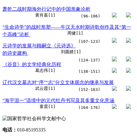
萧乾二战时期海外行记中的中国形象论析
黄肖嘉[1]
(96-106)
“生命诗学”的战时形塑——牛汉天水时期诗歌创作及其“第一
周健[1]
个高峰”论析
(107-123)
元诗学的发展与顾嗣立《元诗选》
刘圆婧[1]
的诗史建构
(124-137)
《谷音》的文学经典化历程
葛志伟[1]
(138-151)
辽代汉文墓志对“序”“志”分立文体观念的继承与发展
武云霞[1]
(152-163)
“海宇混一”语境中的元代牡丹书写及其多重文化意涵
童震[1]
(164-176)
电话：
010-85195335