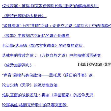
仪式表演：彼得·阿克罗伊德对伦敦“正统”的解构与反思
《盖特伍德奶奶去徒步》
“多佛海滩”上的“共情”之谜：论麦克尤恩《星期六》中的情感
《赎罪》中敦刻尔克记忆的媒介化修辞
卡迈勒·达乌德《默尔索案调查》的跨虚构逆写
丛林中的救赎之歌：《万物自然之道》中的植物话语研究
[法国]穆罕默德·艾
《挚爱加缪词典》
“声音”隐喻与身份政治——黑托尼《落日的呼唤》论
论古尔纳《天堂》的流动性政治
难以直面的战败羞耻：再论《浮世画家》的战争反思
论露易丝·格丽克诗歌中的马赛克图景