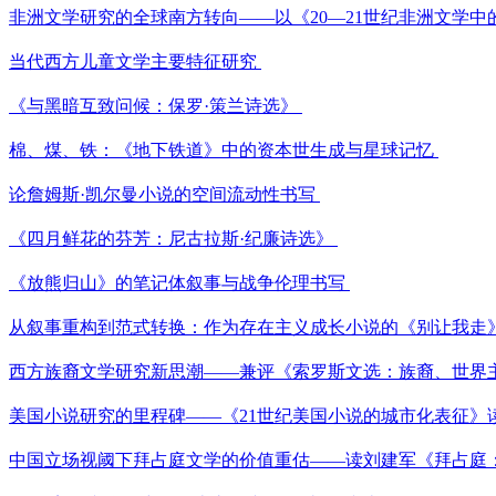
非洲文学研究的全球南方转向——以《20—21世纪非洲文学
当代西方儿童文学主要特征研究
《与黑暗互致问候：保罗·策兰诗选》
棉、煤、铁：《地下铁道》中的资本世生成与星球记忆
论詹姆斯·凯尔曼小说的空间流动性书写
《四月鲜花的芬芳：尼古拉斯·纪廉诗选》
《放熊归山》的笔记体叙事与战争伦理书写
从叙事重构到范式转换：作为存在主义成长小说的《别让我走
西方族裔文学研究新思潮——兼评《索罗斯文选：族裔、世界
美国小说研究的里程碑——《21世纪美国小说的城市化表征》
中国立场视阈下拜占庭文学的价值重估——读刘建军《拜占庭