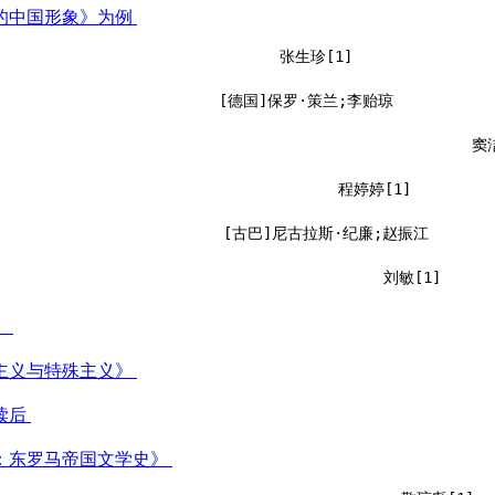
中的中国形象》为例
张生珍[1]
[德国]保罗·策兰;李贻琼
窦洁
程婷婷[1]
[古巴]尼古拉斯·纪廉;赵振江
刘敏[1]
》
主义与特殊主义》
读后
：东罗马帝国文学史》