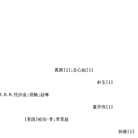
奚茜[1];左心如[1]
朴玉[1]
J.R.R.托尔金;屈畅;赵琳
夏开伟[1]
[美国]哈珀·李;李育超
孙璐[1]