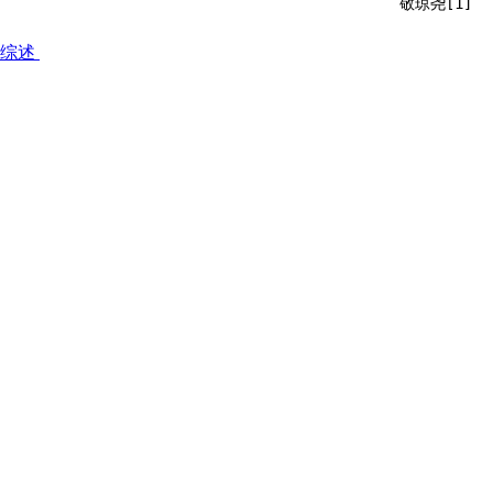
敬琼尧[1]
”综述