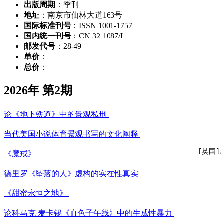
出版周期
：季刊
地址
：南京市仙林大道163号
国际标准刊号
：ISSN 1001-1757
国内统一刊号
：CN 32-1087/I
邮发代号
：28-49
单价
：
总价
：
2026年 第2期
论《地下铁道》中的景观私刑
当代美国小说体育景观书写的文化阐释
[英国]
《魔戒》
德里罗《坠落的人》虚构的实在性真实
《甜蜜永恒之地》
论科马克·麦卡锡《血色子午线》中的生成性暴力