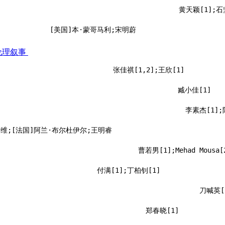
黄天颖[1];石
[美国]本·蒙哥马利;宋明蔚
伦理叙事
张佳祺[1,2];王欣[1]
臧小佳[1]
李素杰[1];
萨维;[法国]阿兰·布尔杜伊尔;王明睿
曹若男[1];Mehad Mousa[
付满[1];丁柏钊[1]
刀喊英[
郑春晓[1]