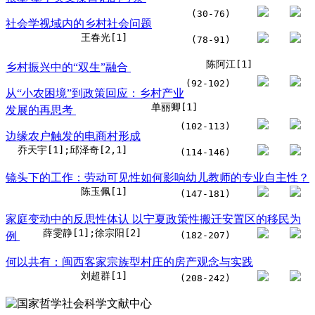
(30-76)
社会学视域内的乡村社会问题
王春光[1]
(78-91)
陈阿江[1]
乡村振兴中的“双生”融合
(92-102)
从“小农困境”到政策回应：乡村产业
单丽卿[1]
发展的再思考
(102-113)
边缘农户触发的电商村形成
乔天宇[1];邱泽奇[2,1]
(114-146)
镜头下的工作：劳动可见性如何影响幼儿教师的专业自主性？
陈玉佩[1]
(147-181)
家庭变动中的反思性体认 以宁夏政策性搬迁安置区的移民为
薛雯静[1];徐宗阳[2]
例
(182-207)
何以共有：闽西客家宗族型村庄的房产观念与实践
刘超群[1]
(208-242)