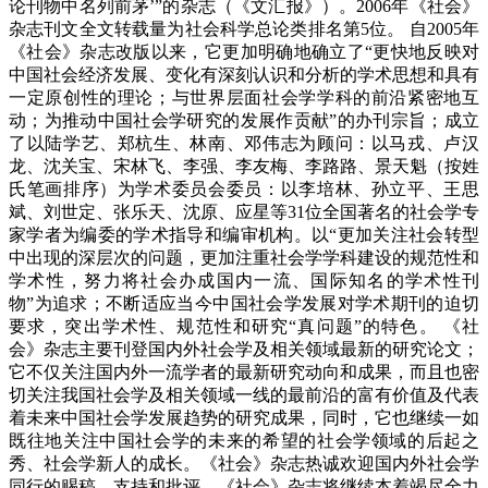
论刊物中名列前茅’”的杂志（《文汇报》）。2006年《社会》
杂志刊文全文转载量为社会科学总论类排名第5位。 自2005年
《社会》杂志改版以来，它更加明确地确立了“更快地反映对
中国社会经济发展、变化有深刻认识和分析的学术思想和具有
一定原创性的理论；与世界层面社会学学科的前沿紧密地互
动；为推动中国社会学研究的发展作贡献”的办刊宗旨；成立
了以陆学艺、郑杭生、林南、邓伟志为顾问：以马戎、卢汉
龙、沈关宝、宋林飞、李强、李友梅、李路路、景天魁（按姓
氏笔画排序）为学术委员会委员：以李培林、孙立平、王思
斌、刘世定、张乐天、沈原、应星等31位全国著名的社会学专
家学者为编委的学术指导和编审机构。以“更加关注社会转型
中出现的深层次的问题，更加注重社会学学科建设的规范性和
学术性，努力将社会办成国内一流、国际知名的学术性刊
物”为追求；不断适应当今中国社会学发展对学术期刊的迫切
要求，突出学术性、规范性和研究“真问题”的特色。 《社
会》杂志主要刊登国内外社会学及相关领域最新的研究论文；
它不仅关注国内外一流学者的最新研究动向和成果，而且也密
切关注我国社会学及相关领域一线的最前沿的富有价值及代表
着未来中国社会学发展趋势的研究成果，同时，它也继续一如
既往地关注中国社会学的未来的希望的社会学领域的后起之
秀、社会学新人的成长。《社会》杂志热诚欢迎国内外社会学
同行的赐稿、支持和批评。《社会》杂志将继续本着竭尽全力