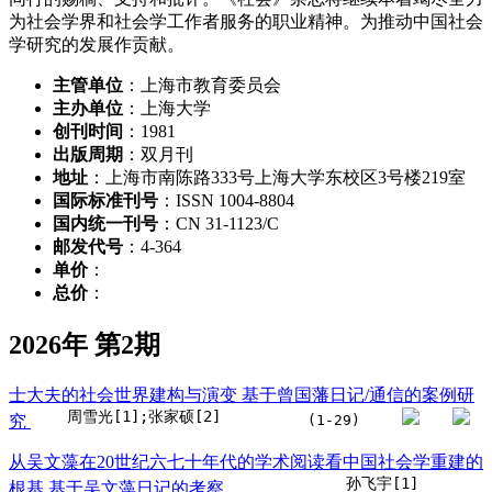
为社会学界和社会学工作者服务的职业精神。为推动中国社会
学研究的发展作贡献。
主管单位
：上海市教育委员会
主办单位
：上海大学
创刊时间
：1981
出版周期
：双月刊
地址
：上海市南陈路333号上海大学东校区3号楼219室
国际标准刊号
：ISSN 1004-8804
国内统一刊号
：CN 31-1123/C
邮发代号
：4-364
单价
：
总价
：
2026年 第2期
士大夫的社会世界建构与演变 基于曾国藩日记/通信的案例研
周雪光[1];张家硕[2]
究
(1-29)
从吴文藻在20世纪六七十年代的学术阅读看中国社会学重建的
孙飞宇[1]
根基 基于吴文藻日记的考察