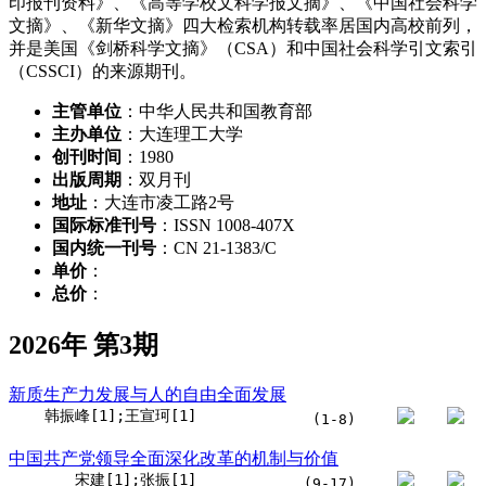
印报刊资料》、《高等学校文科学报文摘》、《中国社会科学
文摘》、《新华文摘》四大检索机构转载率居国内高校前列，
并是美国《剑桥科学文摘》（CSA）和中国社会科学引文索引
（CSSCI）的来源期刊。
主管单位
：中华人民共和国教育部
主办单位
：大连理工大学
创刊时间
：1980
出版周期
：双月刊
地址
：大连市凌工路2号
国际标准刊号
：ISSN 1008-407X
国内统一刊号
：CN 21-1383/C
单价
：
总价
：
2026年 第3期
新质生产力发展与人的自由全面发展
韩振峰[1];王宣珂[1]
(1-8)
中国共产党领导全面深化改革的机制与价值
宋建[1];张振[1]
(9-17)