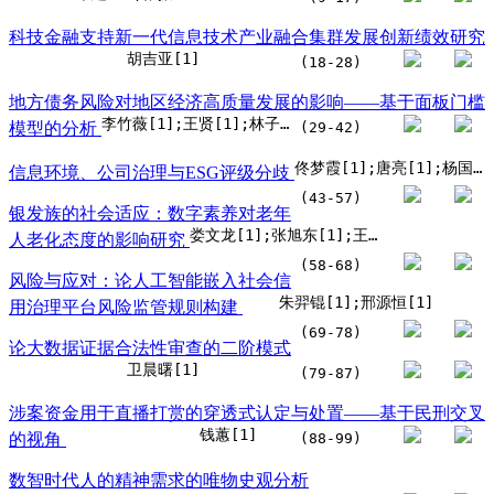
科技金融支持新一代信息技术产业融合集群发展创新绩效研究
胡吉亚[1]
(18-28)
地方债务风险对地区经济高质量发展的影响——基于面板门槛
李竹薇[1];王贤[1];林子淳[1]
模型的分析
(29-42)
佟梦霞[1];唐亮[1];杨国玉[1]
信息环境、公司治理与ESG评级分歧
(43-57)
银发族的社会适应：数字素养对老年
娄文龙[1];张旭东[1];王晓慧[1]
人老化态度的影响研究
(58-68)
风险与应对：论人工智能嵌入社会信
朱羿锟[1];邢源恒[1]
用治理平台风险监管规则构建
(69-78)
论大数据证据合法性审查的二阶模式
卫晨曙[1]
(79-87)
涉案资金用于直播打赏的穿透式认定与处置——基于民刑交叉
钱蕙[1]
的视角
(88-99)
数智时代人的精神需求的唯物史观分析