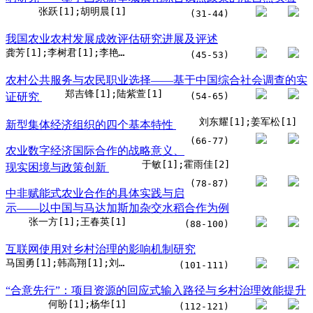
张跃[1];胡明晨[1]
(31-44)
我国农业农村发展成效评估研究进展及评述
龚芳[1];李树君[1];李艳姣[1];陈凡[1]
(45-53)
农村公共服务与农民职业选择——基于中国综合社会调查的实
郑吉锋[1];陆紫萱[1]
证研究
(54-65)
刘东耀[1];姜军松[1]
新型集体经济组织的四个基本特性
(66-77)
农业数字经济国际合作的战略意义、
于敏[1];霍雨佳[2]
现实困境与政策创新
(78-87)
中非赋能式农业合作的具体实践与启
示——以中国与马达加斯加杂交水稻合作为例
张一方[1];王春英[1]
(88-100)
互联网使用对乡村治理的影响机制研究
马国勇[1];韩高翔[1];刘欣[1]
(101-111)
“合意先行”：项目资源的回应式输入路径与乡村治理效能提升
何盼[1];杨华[1]
(112-121)