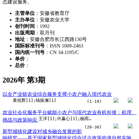
态建设服务。
主管单位
：安徽省教育厅
主办单位
：安徽农业大学
创刊时间
：1992
出版周期
：双月刊
地址
：安徽合肥市长江西路130号
国际标准刊号
：ISSN 1009-2463
国内统一刊号
：CN 34-1195/C
单价
：
总价
：
2026年 第3期
以全产业链农业综合服务支撑小农户融入现代农业
黄祖辉[1];钱振澜[1]
(1-19)
农业社会化服务平台赋能小农户与现代农业有机衔接：机理、
王洋[1];许赢心[1];杨雨淇[1]
挑战与政策响应
(20-30)
新型城镇化建设对城乡融合发展的影
响研究——基于国家新型城镇化综合试点政策的准自然实验