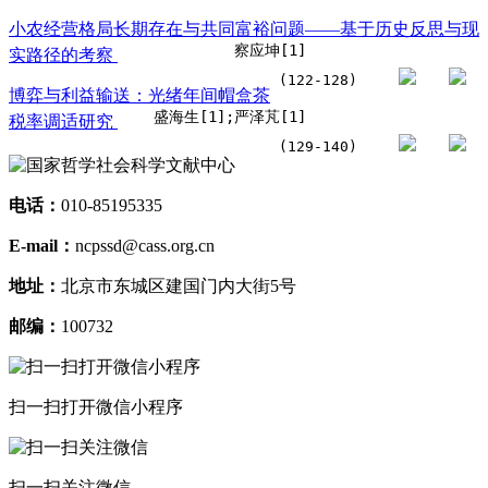
小农经营格局长期存在与共同富裕问题——基于历史反思与现
察应坤[1]
实路径的考察
(122-128)
博弈与利益输送：光绪年间帽盒茶
盛海生[1];严泽芃[1]
税率调适研究
(129-140)
电话：
010-85195335
E-mail：
ncpssd@cass.org.cn
地址：
北京市东城区建国门内大街5号
邮编：
100732
扫一扫打开微信小程序
扫一扫关注微信