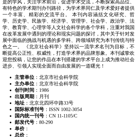
是的学风，关注学术前沿，促进学术交流，不断探索高品位、
有特色的学术期刊办刊路径，为学术界同仁及学术爱好者提供
一个丰富、精彩的交流平台。 本刊内容涵括文化研究、哲
学、历史学、民族学、经济学、管理学、社会学、政治学、法
学、教育学、心理学等人文社会科学的各个学科，注重对我国
在改革发展中遇到的理论和现实问题的探讨，其中关于针对发
展中面临的挑战与机遇的多学科、跨领域研究为本刊传统与特
色之一。 《北京社会科学》坚持以一流学术名刊为目标，不
断提高公正性、权威性，打造学术界的品牌形象。本刊诚挚欢
迎您投稿，让您的作品在本刊搭建的学术平台上成为推动社会
进步、引领人实现全面而自由发展的一道曙光！
主管单位
：北京市社会科学院
主办单位
：北京市社会科学院
创刊时间
：1986
出版周期
：月刊
地址
：北京北四环中路33号
国际标准刊号
：ISSN 1002-3054
国内统一刊号
：CN 11-1105/C
邮发代号
：80-290
单价
：
总价
：