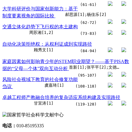
(61-61)
大学科研评价与国家创新能力：基于
郝思源[1];杨佳乐[2]
制度要素视角的国际比较
(62-72)
交通立体化趋势下飞行权的本土建构
周苏湘[1,2]
(73-83)
自动化决策拒绝权：从权利证成到实现路径
顾秀文[1]
(84-94)
家庭因素如何影响青少年的STEM职业期望？——基于PISA数
首新[1];张平平[2];文德英[3]
据的“父母—个体”双向互动分析
(95-107)
风险社会视域下教育的社会修复功能
虞嘉琦[1]
刍议
(108-118)
卓越工程师产教融合培养的复杂适应系统构建及实现路径
甘宜涛[1]
(119-128)
电话：
010-85195335