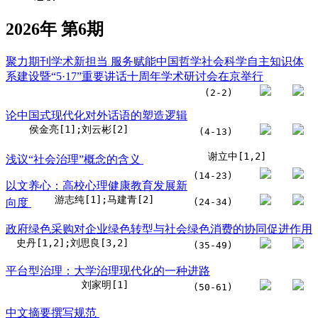
2026年 第6期
聚力期刊学术新担当 服务赋能中国哲学社会科学自主知识体
系建设暨“5·17”重要讲话十周年学术研讨会在京举行
(2-2)
论中国式现代化对外话语的塑造逻辑
侯金亮[1];刘云彬[2]
(4-13)
谢立中[1,2]
浅议“社会治理”概念的含义
(14-23)
以文养心：高校心理健康教育发展新
游志纯[1];马建青[2]
向度
(24-34)
政府绿色采购对企业绿色转型与社会绿色消费的协同促进作用
史丹[1,2];刘思良[3,2]
(35-49)
平台型治理：大学治理现代化的一种进路
刘家明[1]
(50-61)
中文摘要撰写规范