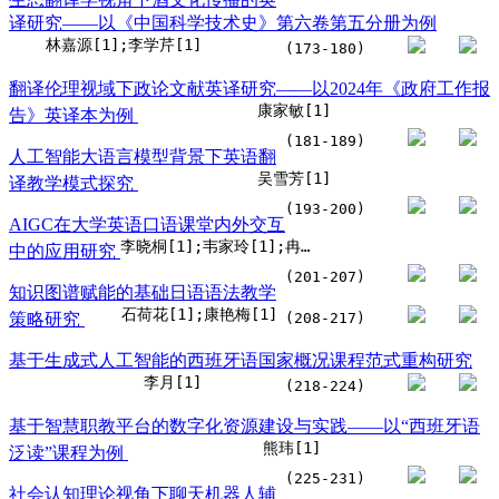
译研究——以《中国科学技术史》第六卷第五分册为例
林嘉源[1];李学芹[1]
(173-180)
翻译伦理视域下政论文献英译研究——以2024年《政府工作报
康家敏[1]
告》英译本为例
(181-189)
人工智能大语言模型背景下英语翻
吴雪芳[1]
译教学模式探究
(193-200)
AIGC在大学英语口语课堂内外交互
李晓桐[1];韦家玲[1];冉井芳[1];朱颖丽[1]
中的应用研究
(201-207)
知识图谱赋能的基础日语语法教学
石荷花[1];康艳梅[1]
策略研究
(208-217)
基于生成式人工智能的西班牙语国家概况课程范式重构研究
李月[1]
(218-224)
基于智慧职教平台的数字化资源建设与实践——以“西班牙语
熊玮[1]
泛读”课程为例
(225-231)
社会认知理论视角下聊天机器人辅