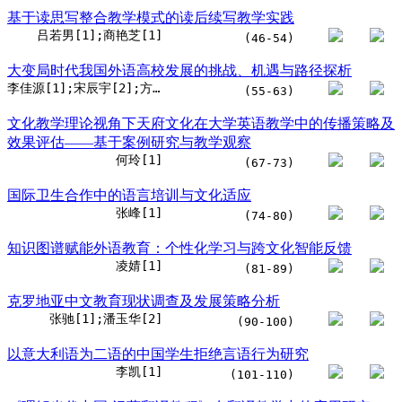
基于读思写整合教学模式的读后续写教学实践
吕若男[1];商艳芝[1]
(46-54)
大变局时代我国外语高校发展的挑战、机遇与路径探析
李佳源[1];宋辰宇[2];方千禧[3];廖德明[4]
(55-63)
文化教学理论视角下天府文化在大学英语教学中的传播策略及
效果评估——基于案例研究与教学观察
何玲[1]
(67-73)
国际卫生合作中的语言培训与文化适应
张峰[1]
(74-80)
知识图谱赋能外语教育：个性化学习与跨文化智能反馈
凌婧[1]
(81-89)
克罗地亚中文教育现状调查及发展策略分析
张驰[1];潘玉华[2]
(90-100)
以意大利语为二语的中国学生拒绝言语行为研究
李凯[1]
(101-110)