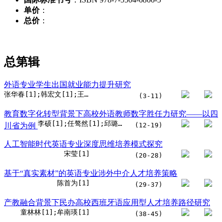
单价
：
总价
：
总第
辑
外语专业学生出国就业能力提升研究
张华春[1];韩宏文[1];王若斐[1]
(3-11)
教育数字化转型背景下高校外语教师数字胜任力研究——以四
李硕[1];任骜然[1];邱璐[1]
川省为例
(12-19)
人工智能时代英语专业深度思维培养模式探究
宋莹[1]
(20-28)
基于“真实素材”的英语专业涉外中介人才培养策略
陈首为[1]
(29-37)
产教融合背景下民办高校西班牙语应用型人才培养路径研究
童林林[1];牟南瑛[1]
(38-45)