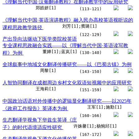
《理解当代中国·汉葡翻译教程》在翻译教学中的应用研究
郑皓妍[1]
(113-121)
《理解当代中国·英语演讲教程》融入民办高校英语视听说的
刘芳[1];窦璐[1]
课程思政教学路径
(122-129)
产出导向法驱动下医学类院校英语
专业课程思政融合实践——以《理解当代中国·英语读写教
董婵[1];蓝岚[1]
程》为例
(130-140)
全球叙事中地域文化翻译传播研究——以《巴蜀古镇》为例
周黎[1]
(143-150)
人智协同翻译在成都周边乡村文化双语短视频中的应用研究
王海莉[1]
(151-159)
中国政治话语对外传播中的逻辑显化翻译研究——以2025年
王军[1];施勤[1]
《政府工作报告》英译本为例
(160-166)
生态翻译学视角下华兹生英译《庄
许姝馨[1];杨惋邱[1]
子》的时代语境适应性研究
(167-172)
生态翻译学视角下酒文化传播的英