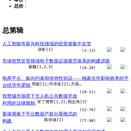
总价
：
总第
辑
人工智能等新兴科技领域的经营者集中监管
张昕[1]
(3-13)
市场智慧监管领域电子数据证据规范体系的构建进路
翟巍[1,2,3]
(14-28)
电商平台、纵向约束和排他性协议——独家合作影响效率的平
邓扬[1];司华友[2];方燕[3];李孟阳[2]
台经济学逻辑
(29-51)
智慧城市场景下无人机公共数据开放
宋丁博男[1,2];周志伟[3]
利用的法律规制
(52-76)
客体视角下平台数据产权分置模式的
陈诗涵[1]
构建
(77-98)