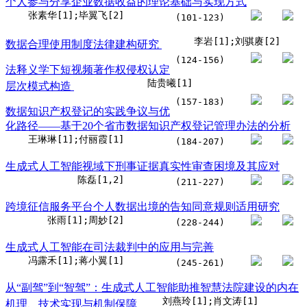
个人参与分享企业数据收益的理论基础与实现方式
张素华[1];毕翼飞[2]
(101-123)
李岩[1];刘骐赓[2]
数据合理使用制度法律建构研究
(124-156)
法释义学下短视频著作权侵权认定
陆贵曦[1]
层次模式构造
(157-183)
数据知识产权登记的实践争议与优
化路径——基于20个省市数据知识产权登记管理办法的分析
王琳琳[1];付丽霞[1]
(184-207)
生成式人工智能视域下刑事证据真实性审查困境及其应对
陈磊[1,2]
(211-227)
跨境征信服务平台个人数据出境的告知同意规则适用研究
张雨[1];周妙[2]
(228-244)
生成式人工智能在司法裁判中的应用与完善
冯露禾[1];蒋小翼[1]
(245-261)
从“副驾”到“智驾”：生成式人工智能助推智慧法院建设的内在
刘燕玲[1];肖文涛[1]
机理、技术实现与机制保障