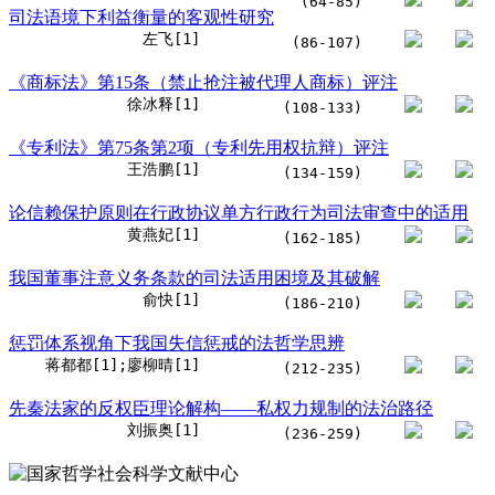
(64-85)
司法语境下利益衡量的客观性研究
左飞[1]
(86-107)
《商标法》第15条（禁止抢注被代理人商标）评注
徐冰释[1]
(108-133)
《专利法》第75条第2项（专利先用权抗辩）评注
王浩鹏[1]
(134-159)
论信赖保护原则在行政协议单方行政行为司法审查中的适用
黄燕妃[1]
(162-185)
我国董事注意义务条款的司法适用困境及其破解
俞快[1]
(186-210)
惩罚体系视角下我国失信惩戒的法哲学思辨
蒋都都[1];廖柳晴[1]
(212-235)
先秦法家的反权臣理论解构——私权力规制的法治路径
刘振奥[1]
(236-259)