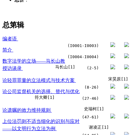
总第
辑
编者语
(I0001-I0003)
简介
(I0004-I0004)
数字法学的立场——马长山教
马长山[1]
授访谈录
(2-5)
宋昊原[1]
论轻罪罪量的立法模式与技术方案
(8-26)
论公司监督机关的选择、替代与优化
符大卿[1]
(27-46)
史瑞柯[1]
论遗嘱的效力维持规则
(47-61)
上位法罚则不适当细化的识别与应对
谢凌正[1]
——以文明行为立法为例