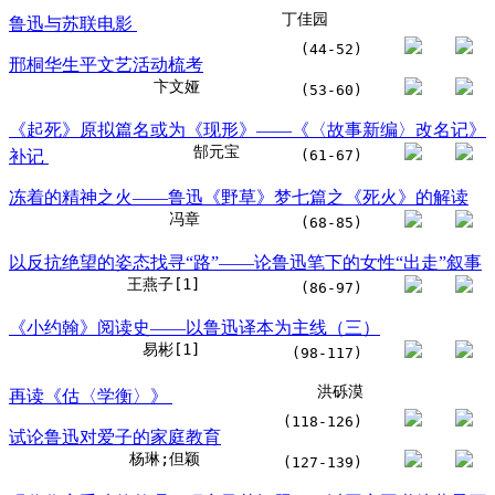
丁佳园
鲁迅与苏联电影
(44-52)
邢桐华生平文艺活动梳考
卞文娅
(53-60)
《起死》原拟篇名或为《现形》——《〈故事新编〉改名记》
郜元宝
补记
(61-67)
冻着的精神之火——鲁迅《野草》梦七篇之《死火》的解读
冯章
(68-85)
以反抗绝望的姿态找寻“路”——论鲁迅笔下的女性“出走”叙事
王燕子[1]
(86-97)
《小约翰》阅读史——以鲁迅译本为主线（三）
易彬[1]
(98-117)
洪砾漠
再读《估〈学衡〉》
(118-126)
试论鲁迅对爱子的家庭教育
杨琳;但颖
(127-139)