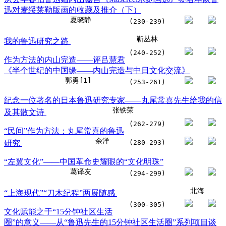
迅对麦绥莱勒版画的收藏及推介（下）
夏晓静
(230-239)
靳丛林
我的鲁迅研究之路
(240-252)
作为方法的内山完造——评吕慧君
《半个世纪的中国缘——内山完造与中日文化交流》
郭勇[1]
(253-261)
纪念一位著名的日本鲁迅研究专家——丸尾常喜先生给我的信
张铁荣
及其散文诗
(262-279)
“民间”作为方法：丸尾常喜的鲁迅
余洋
研究
(280-293)
“左翼文化”——中国革命史耀眼的“文化明珠”
葛译友
(294-299)
北海
“上海现代”“刀木纪程”两展随感
(300-305)
文化赋能之于“15分钟社区生活
圈”的意义——从“鲁迅先生的15分钟社区生活圈”系列项目谈