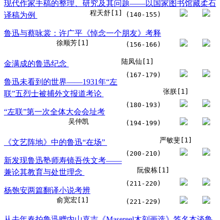
现代作家手稿的整理、研究及其问题——以国家图书馆藏柔石
程天舒[1]
译稿为例
(140-155)
鲁迅与蔡咏裳：许广平《悼念一个朋友》考释
徐顺芳[1]
(156-166)
陆凤仙[1]
金满成的鲁迅纪念
(167-179)
鲁迅未看到的世界——1931年“左
张朕[1]
联”五烈士被捕外文报道考论
(180-193)
“左联”第一次全体大会会址考
吴仲凯
(194-199)
严敏斐[1]
《文艺阵地》中的鲁迅“在场”
(200-210)
新发现鲁迅塾师寿镜吾佚文考——
阮俊栋[1]
兼论其教育与处世理念
(211-220)
杨匏安两篇翻译小说考辨
俞宽宏[1]
(221-229)
从去年春拍鲁迅赠内山嘉吉《Masereel木刻画选》签名本谈鲁