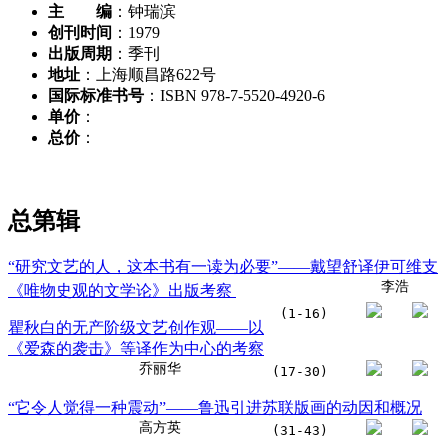
主 编
：钟瑞滨
创刊时间
：1979
出版周期
：季刊
地址
：上海顺昌路622号
国际标准书号
：ISBN 978-7-5520-4920-6
单价
：
总价
：
总第
辑
“研究文艺的人，这本书有一读为必要”——戴望舒译伊可维支
李浩
《唯物史观的文学论》出版考察
(1-16)
瞿秋白的无产阶级文艺创作观——以
《爱森的袭击》等译作为中心的考察
乔丽华
(17-30)
“它令人觉得一种震动”——鲁迅引进苏联版画的动因和概况
高方英
(31-43)