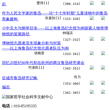
曹伟[1]
起
(306-314)
作为人民文学家的鲁迅——论“十七年时期”儿童读物中的鲁迅
肖嘉怡[1]
形象建构
(315-326)
小中见大与纲举目张——以上海鲁迅纪念馆为例探索人物类博
钟瑞滨
物馆的策展路径
(327-332)
博物馆志愿者流失现象分析与对策
——以上海鲁迅纪念馆志愿者队伍为例
张晓君
(333-341)
回忆20世纪80年代初在杭州的两次鲁迅研究盛会
竹潜民[1]
(342-352)
肖力
盐城市鲁迅研究记略
(353-360)
编后
(361-365)
电话：
010-85195335