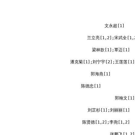
文永超[1]
兰立亮[1,2];宋武全[1,
梁林歆[1];覃迈[1]
潘克菊[1];刘宁宇[2];王莲莲[1]
郭海燕[1]
陈德忠[1]
郭翰文[1]
刘芷杉[1];刘丽丽[1]
陈贤德[1,2];李尧[1,2]
张鹏飞[1,2]