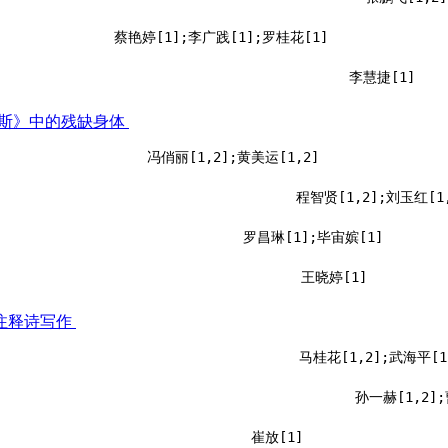
蔡艳婷[1];李广践[1];罗桂花[1]
李慧捷[1]
克斯》中的残缺身体
冯俏丽[1,2];黄美运[1,2]
程智贤[1,2];刘玉红[1,
罗昌琳[1];毕宙嫔[1]
王晓婷[1]
注释诗写作
马桂花[1,2];武海平[1
孙一赫[1,2];
崔放[1]