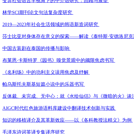
变异社会语言学视角下的中介语研究：回顾与展望
林学SCI期刊论文句法复杂度研究
2019—2023年社会生活领域的韩语新造词研究
莎士比亚对身体存在意义的探索——解读《泰特斯·安德洛尼
中国古装剧在泰国的传播与影响
布莱恩·卡斯特罗《园书》嗅觉景观中的阈限焦虑书写
《名利场》中的功利主义误用焦虑及纾解
帕乌斯托夫斯基短篇小说中的乐器书写
反体裁、未完成、无中心：就《水绘仙侣》与《微暗的火》谈
AIGC时代红色旅游语料库建设中翻译技术创新与实践
知识的移植译介及其革新效应——以《各科教授法精义》为例
毛泽东诗词英译专集译序研究