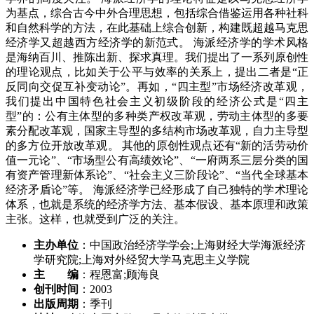
为基点，综合古今中外合理思想，包括综合借鉴运用各种社科
和自然科学的方法，在此基础上综合创新，构建既超越马克思
经济学又超越西方经济学的新范式。 海派经济学的学术风格
是海纳百川、推陈出新、探求真理。我们提出了一系列原创性
的理论观点，比如关于公平与效率的关系上，提出二者是“正
反同向交促互补变动论”。再如，“四主型”市场经济改革观，
我们提出中国特色社会主义初级阶段的经济公式是“四主
型”的：公有主体型的多种类产权改革观，劳动主体型的多要
素分配改革观，国家主导型的多结构市场改革观，自力主导型
的多方位开放改革观。 其他的原创性观点还有“新的活劳动价
值一元论”、“市场型公有高绩效论”、“一府两系三层分类的国
有资产管理新体系论”、“社会主义三阶段论”、“当代全球基本
经济矛盾论”等。 海派经济学已经形成了自己独特的学术理论
体系，也就是系统的经济学方法、基本假设、基本原理和政策
主张。这样，也就受到广泛的关注。
主办单位
：中国政治经济学学会;上海财经大学海派经济
学研究院;上海对外经贸大学马克思主义学院
主 编
：程恩富;顾海良
创刊时间
：2003
出版周期
：季刊