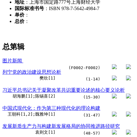
地址
：上海市国定路777号上海财经大学
国际标准书号
：ISBN 978-7-5642-4984-7
单价
：
总价
：
总第
辑
图片新闻
(F0002-F0002)
列宁党的政治建设思想论析
樊欣[1]
(1-14)
习近平总书记关于凝聚改革共识重要论述的核心要义论析
胡海鹏[1];陈锡喜[2]
(15-30)
中国式现代化：作为第三种现代化的理论构建
王朝科[1,2];魏雅坤[1]
(31-47)
发展新质生产力与构建新发展格局的协同推进路径研究
袁则文[1]
(48-57)