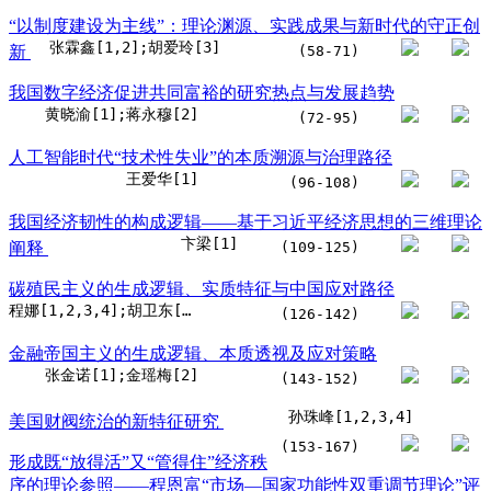
“以制度建设为主线”：理论渊源、实践成果与新时代的守正创
张霖鑫[1,2];胡爱玲[3]
新
(58-71)
我国数字经济促进共同富裕的研究热点与发展趋势
黄晓渝[1];蒋永穆[2]
(72-95)
人工智能时代“技术性失业”的本质溯源与治理路径
王爱华[1]
(96-108)
我国经济韧性的构成逻辑——基于习近平经济思想的三维理论
卞梁[1]
阐释
(109-125)
碳殖民主义的生成逻辑、实质特征与中国应对路径
程娜[1,2,3,4];胡卫东[1];李博文[4,5]
(126-142)
金融帝国主义的生成逻辑、本质透视及应对策略
张金诺[1];金瑶梅[2]
(143-152)
孙珠峰[1,2,3,4]
美国财阀统治的新特征研究
(153-167)
形成既“放得活”又“管得住”经济秩
序的理论参照——程恩富“市场—国家功能性双重调节理论”评