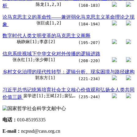
陈龙[1,2,3]
析
(168-183)
论马克思主义的革命性——兼评弱化马克思主义革命理论之现
张巨成[1,2]
象
(184-194)
数字时代人类文明变革的马克思主义阐释
杨静娴[1];李彦[2]
(195-207)
信息系统视域下中华文化对外传播的逻辑进路
张永红[1];张少卿[1]
(208-220)
乡村文化治理的现代性转型：逻辑分析、现实困境与路径建构
郭东方[1]
(221-234)
习近平总书记统筹培育社会主义核心价值观和弘扬全人类共同
裴学进[1];王斌[2];裴弘杰[3]
价值三题
(235-244)
电话：
010-85195335
E-mail：
ncpssd@cass.org.cn