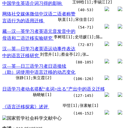
王钟晗[1];李锡江[2]
中国学生英语介词习得的影响
(40-53)
网络社交媒体微信中汉语二语者称赞
耿直[1];宋佳音[2]
言语行为的语用迁移
(54-71)
藏—汉—英学习者英语元音发音中的
李树瑶[1];史培媛[1];陈建林[1]
母语和二语迁移实验研究
(72-87)
汉—英—日学习者英语运动事件表达
刘雪卉[1];蔡金亭[2];张丽虹[3]
中的语言迁移研究
(88-105)
汉—英—日三语学习者日语接续
（助）词使用中语言迁移的动态变化
张静[1];朱立霞[2]
(106-126)
日语学习者动名搭配“名词+出る”产出中的语义迁移
杨晓敏[1]
(127-145)
毕愷[1];张素敏[1]
《语言迁移探索》述评
(146-152)