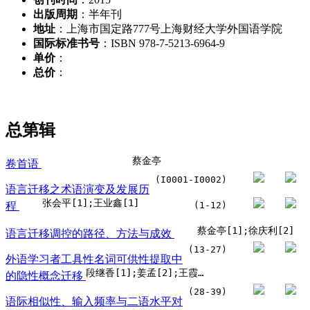
出版周期
：半年刊
地址
：上海市国定路777号上海财经大学外国语学院
国际标准书号
：ISBN 978-7-5213-6964-9
单价
：
总价
：
总第
辑
蔡金亭
卷首语
(I0001-I0002)
语言迁移之术语演变及发展历
张会平[1];王业鑫[1]
程
(1-12)
蔡金亭[1];徐庆利[2]
语言迁移调控的路径、方法与成效
(13-27)
外语学习者工具性名词可供性提取中
段继香[1];姜孟[2];王霞[2]
的隐性概念迁移
(28-39)
语际相似性、输入频率与二语水平对