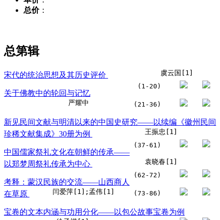
总价
：
总第
辑
虞云国[1]
宋代的统治思想及其历史评价
(1-20)
关于佛教中的轮回与记忆
严耀中
(21-36)
新见民间文献与明清以来的中国史研究——以续编《徽州民间
王振忠[1]
珍稀文献集成》30册为例
(37-61)
中国儒家祭礼文化在朝鲜的传承——
袁晓春[1]
以郑梦周祭礼传承为中心
(62-72)
考释：蒙汉民族的交流——山西商人
闫爱萍[1];孟伟[1]
在草原
(73-86)
宝卷的文本内涵与功用分化——以包公故事宝卷为例