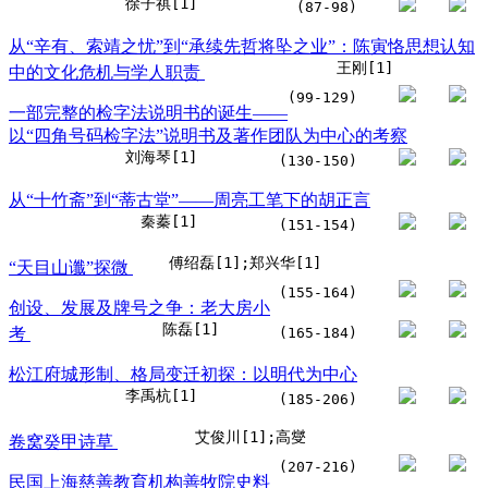
徐子祺[1]
(87-98)
从“辛有、索靖之忧”到“承续先哲将坠之业”：陈寅恪思想认知
王刚[1]
中的文化危机与学人职责
(99-129)
一部完整的检字法说明书的诞生——
以“四角号码检字法”说明书及著作团队为中心的考察
刘海琴[1]
(130-150)
从“十竹斋”到“蒂古堂”——周亮工笔下的胡正言
秦蓁[1]
(151-154)
傅绍磊[1];郑兴华[1]
“天目山谶”探微
(155-164)
创设、发展及牌号之争：老大房小
陈磊[1]
考
(165-184)
松江府城形制、格局变迁初探：以明代为中心
李禹杭[1]
(185-206)
艾俊川[1];高燮
卷窝癸甲诗草
(207-216)
民国上海慈善教育机构善牧院史料