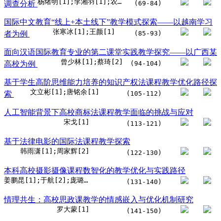
杨绪明[1];李湘羽[1];农翠幸[2]
调查分析
(69-84)
国际中文教育“线上+本土线下”教学模式探索——以越南学习
张寒冰[1];王颜[1]
者为例
(85-93)
面向汉语国际教育专业的第二课堂实践教学探究——以广西某
曾少林[1];蔡琦[2]
高校为例
(94-104)
基于学生高阶思维能力培养的知识产权法课程教学优化路径探
文立彬[1];唐铭余[1]
索
(105-112)
人工智能背景下高校商标法课程教学面临的挑战与应对
宋戈[1]
(113-121)
基于法律电影的国际法课程教学探索
韩雨潇[1];周家辉[2]
(122-130)
本科高校摄影摄像课程数智化的教学优化与实践路径
姜鹏昆[1];于航[2];庞璐宁[1]
(131-140)
情理共生：高校思政课教学的情感嵌入与优化机制研究
罗大蒙[1]
(141-150)