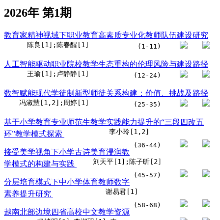
2026年 第1期
教育家精神视域下职业教育高素质专业化教师队伍建设研究
陈良[1];陈春醒[1]
(1-11)
人工智能驱动职业院校教学生态重构的伦理风险与建设路径
王瑜[1];卢静静[1]
(12-24)
数智赋能现代学徒制新型师徒关系构建：价值、挑战及路径
冯淑慧[1,2];周婷[1]
(25-35)
基于小学教育专业师范生教学实践能力提升的“三段四改五
李小玲[1,2]
环”教学模式探索
(36-44)
接受美学视角下小学古诗美育浸润教
刘天平[1];陈子昕[2]
学模式的构建与实践
(45-57)
分层培育模式下中小学体育教师数字
谢易君[1]
素养提升研究
(58-68)
越南北部边境四省高校中文教学资源