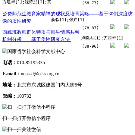
方建华[1];沈诗彤[1];黄芮[1]
(68-77)
公费师范生教育家精神的现状及培育策略——基于30例深度访
俞淼[1];张卉[1]
谈的质性研究
(78-87)
西藏班教师群体特质与师生情感共融
卢晓杰[1];齐丽华[1]
机制分析——基于质性研究方法
(88-96)
电话：
010-85195335
E-mail：
ncpssd@cass.org.cn
地址：
北京市东城区建国门内大街5号
邮编：
100732
扫一扫打开微信小程序