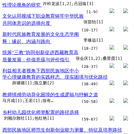
许科龙波[1,2];吕冠瑜[3]
性理论视角的研究
(1-9)
文化认同视域下职业教育铸牢中华民族
张苗怡[1]
共同体意识的选择向度
(10-17)
新时代民族教育发展的文化生态学阐
李修远[1]
释：缘起、内涵与路向
(18-27)
统筹“三教”协同创新促进西藏教育高
张会庆[1,2];桑昱霞[1]
质量发展：价值意蕴与评价指引
(28-37)
利益相关者视角下西部民族地区中小
学心理健康教育的实践样态、现实困境与优化路径
薛璐璐[1];陈立鹏[2]
(38-49)
教师情感劳动异化困境的生成逻辑与纾解之道
马月成[1];王若[1];徐有翠[1]
(50-58)
乡村幼儿园优化师资配置的路径选择
刘额尔敦吐[1];包红艳[1]
(59-67)
西部民族地区师范生创新创业能力测量、特征及培养路径