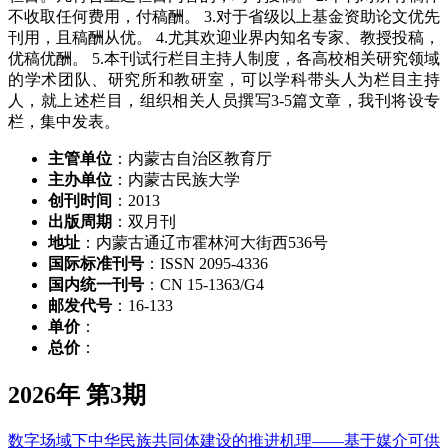
不收取任何费用，付稿酬。 3.对于省级以上基金资助论文优先
刊用，且稿酬从优。 4.尤其欢迎业界内知名专家、教授投稿，
优稿优酬。 5.本刊试行栏目主持人制度，各高校相关研究领域
的学术团队、研究所和教研室，可以学科带头人为栏目主持
人，就上述栏目，组织相关人员撰写3-5篇文章，我刊将设专
栏，集中发表。
主管单位
：内蒙古自治区教育厅
主办单位
：内蒙古民族大学
创刊时间
：2013
出版周期
：双月刊
地址
：内蒙古通辽市霍林河大街西536号
国际标准刊号
：ISSN 2095-4336
国内统一刊号
：CN 15-1363/G4
邮发代号
：16-133
单价
：
总价
：
2026年 第3期
数字场域下中华民族共同体建设的推进机理——基于媒介可供