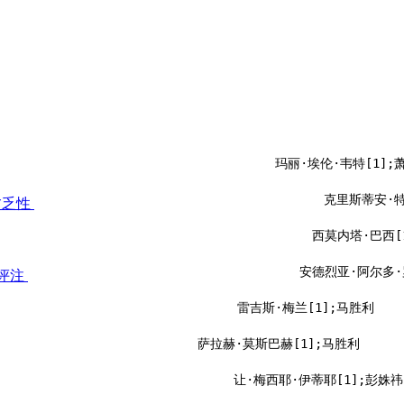
玛丽·埃伦·韦特[1];
克里斯蒂安·特
贫乏性
西莫内塔·巴西[
安德烈亚·阿尔多·
条评注
雷吉斯·梅兰[1];马胜利
萨拉赫·莫斯巴赫[1];马胜利
让·梅西耶·伊蒂耶[1];彭姝祎