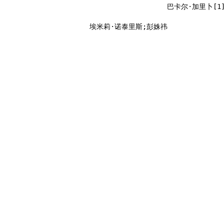
巴卡尔·加里卜[1
埃米莉·诺泰里斯;彭姝祎