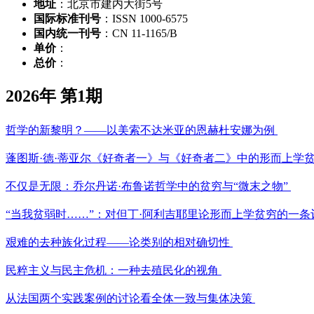
地址
：北京市建内大街5号
国际标准刊号
：ISSN 1000-6575
国内统一刊号
：CN 11-1165/B
单价
：
总价
：
2026年 第1期
哲学的新黎明？——以美索不达米亚的恩赫杜安娜为例
蓬图斯·德·蒂亚尔《好奇者一》与《好奇者二》中的形而上学
不仅是无限：乔尔丹诺·布鲁诺哲学中的贫穷与“微末之物”
“当我贫弱时……”：对但丁·阿利吉耶里论形而上学贫穷的一
艰难的去种族化过程——论类别的相对确切性
民粹主义与民主危机：一种去殖民化的视角
从法国两个实践案例的讨论看全体一致与集体决策