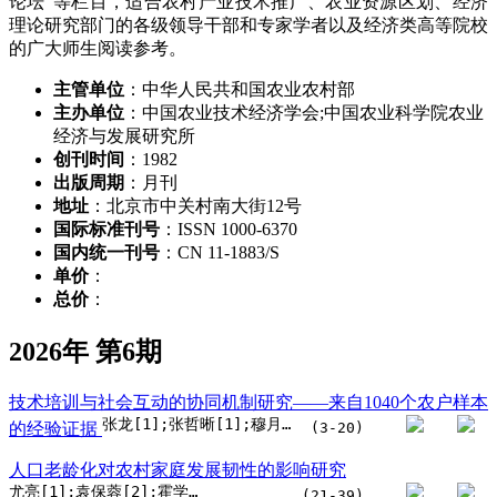
论坛”等栏目，适合农村产业技术推广、农业资源区划、经济
理论研究部门的各级领导干部和专家学者以及经济类高等院校
的广大师生阅读参考。
主管单位
：中华人民共和国农业农村部
主办单位
：中国农业技术经济学会;中国农业科学院农业
经济与发展研究所
创刊时间
：1982
出版周期
：月刊
地址
：北京市中关村南大街12号
国际标准刊号
：ISSN 1000-6370
国内统一刊号
：CN 11-1883/S
单价
：
总价
：
2026年 第6期
技术培训与社会互动的协同机制研究——来自1040个农户样本
张龙[1];张哲晰[1];穆月英[2]
的经验证据
(3-20)
人口老龄化对农村家庭发展韧性的影响研究
尤亮[1];袁保蓉[2];霍学喜[3]
(21-39)