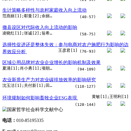
生计策略多样性与农村家庭收入向上流动
范燕丽[1];郗曼[2];余丽生[1]
(40-57)
撤县设区对代际收入向上流动的影响
凌晓红[1];张诚[2];翁希演[3]
(58-75)
选择性促进还是整体失效：参与电商对农户施肥行为影响的边
王彦君[1]
界效应分析
(76-93)
区域公用品牌对农业企业增长的影响机制及效果
夏涌[1];肖小勇[1];项朝阳[1];黄静[2]
(94-109)
农业新质生产力对农业碳排放效率的影响研究
沈玉洁[1];关付新[1];田蓬鹏[2];赵敏娟[3]
(110-127)
黄敏[1];王明利[1]
环境规制如何影响畜牧企业ESG表现
(128-144)
电话：
010-85195335