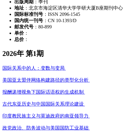
出版周期
：季刊
地址
：北京市海淀区清华大学学研大厦B座期刊中心
国际标准刊号
：ISSN 2096-1545
国内统一刊号
：CN 10-1393/D
邮发代号
：80-899
单价
：
总价
：
2026年 第1期
国际关系中的人：变数与变局
美国亚太盟伴网络构建路径的类型化分析
报酬递增视角下国际话语权的生成机制
古代东亚历史与中国国际关系理论建设
印度教民族主义与莫迪政府的南亚领导力
政党政治、防务波动与美国国防工业基础