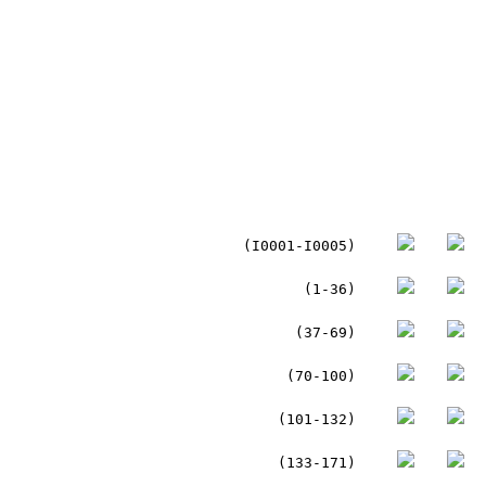
(I0001-I0005)
(1-36)
(37-69)
(70-100)
(101-132)
(133-171)