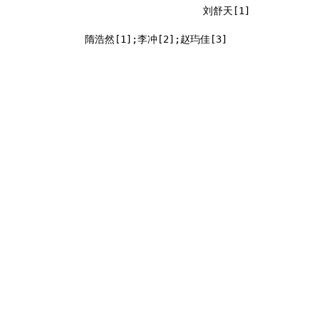
刘舒天[1]
隋浩然[1];李冲[2];赵玙佳[3]