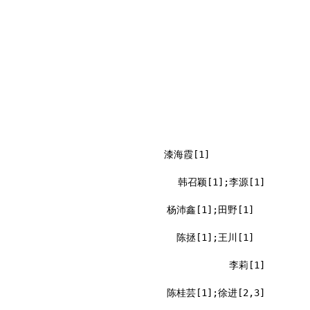
漆海霞[1]
韩召颖[1];李源[1]
杨沛鑫[1];田野[1]
陈拯[1];王川[1]
李莉[1]
陈桂芸[1];徐进[2,3]