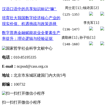
周士宏[1];钱诗淇[2]
汉语口语中的共享知识标记“嘛”
(125-135)
培育壮大我国数字经济核心产业的
李先军[1]
现实价值、机遇挑战与政策选择
(136-147)
数字普惠金融赋能农业全要素生产
龚勤林[1];孙子怡[1]
率提升：理论逻辑与经验证据
(148-160)
电话：
010-85195335
E-mail：
ncpssd@cass.org.cn
地址：
北京市东城区建国门内大街5号
邮编：
100732
扫一扫打开微信小程序