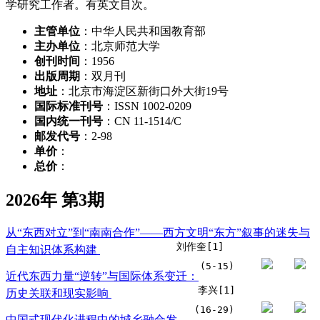
学研究工作者。有英文目次。
主管单位
：中华人民共和国教育部
主办单位
：北京师范大学
创刊时间
：1956
出版周期
：双月刊
地址
：北京市海淀区新街口外大街19号
国际标准刊号
：ISSN 1002-0209
国内统一刊号
：CN 11-1514/C
邮发代号
：2-98
单价
：
总价
：
2026年 第3期
从“东西对立”到“南南合作”——西方文明“东方”叙事的迷失与
刘作奎[1]
自主知识体系构建
(5-15)
近代东西力量“逆转”与国际体系变迁：
李兴[1]
历史关联和现实影响
(16-29)
中国式现代化进程中的城乡融合发