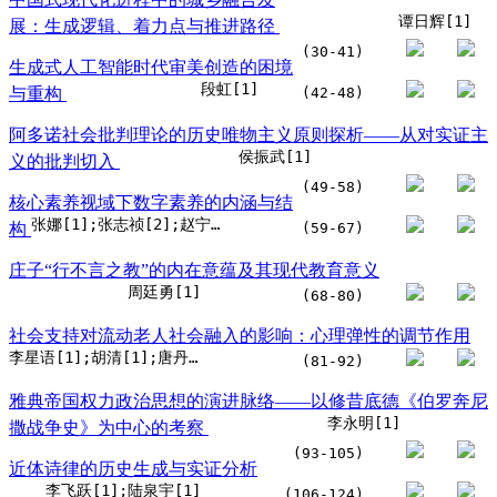
谭日辉[1]
展：生成逻辑、着力点与推进路径
(30-41)
生成式人工智能时代审美创造的困境
段虹[1]
与重构
(42-48)
阿多诺社会批判理论的历史唯物主义原则探析——从对实证主
侯振武[1]
义的批判切入
(49-58)
核心素养视域下数字素养的内涵与结
张娜[1];张志祯[2];赵宁宁[3];申继亮[4]
构
(59-67)
庄子“行不言之教”的内在意蕴及其现代教育意义
周廷勇[1]
(68-80)
社会支持对流动老人社会融入的影响：心理弹性的调节作用
李星语[1];胡清[1];唐丹[1,2,3]
(81-92)
雅典帝国权力政治思想的演进脉络——以修昔底德《伯罗奔尼
李永明[1]
撒战争史》为中心的考察
(93-105)
近体诗律的历史生成与实证分析
李飞跃[1];陆泉宇[1]
(106-124)