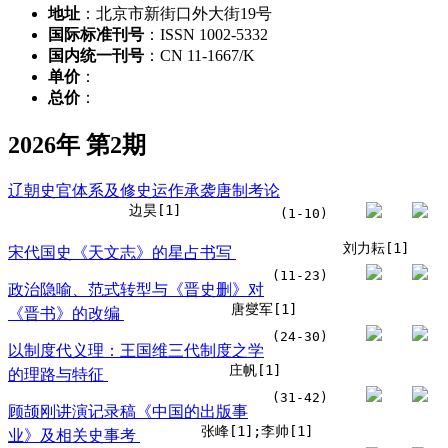
地址
：北京市新街口外大街19号
国际标准刊号
：ISSN 1002-5332
国内统一刊号
：CN 11-1667/K
单价
：
总价
：
2026年 第2期
辽朝史官体系及修史运作承袭唐制考论
边昊[1]
(1-10)
刘力耘[1]
宋代国史《天文志》的星占书写
(11-23)
政治隐喻、范式转型与《晋史删》对
唐燮军[1]
《晋书》的改编
(24-30)
以制度代义理：王国维三代制度之学
庄帆[1]
的理路与特征
(31-42)
顾颉刚讲演记录稿《中国的出版事
张峰[1];李帅[1]
业》及相关史事考