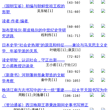
(43-50)
《国朝宝鉴》初编与朝鲜世祖王权的
吴东铭[1]
形塑
(51-60)
读者·作者·编者
(60-60)
加布里埃尔·斯皮格尔的中世纪史学研
程利伟[1]
究进路
(61-71)
日本史学“社会史热潮”的源流和特征——兼论与马克思主义史
叶晓瑶[1];康昊[1]
学、年鉴学派的关系
(72-82)
读史明智，认识社会，守正出新——
王小甫[1];宁欣[2]
王小甫教授访谈录
(83-92)
《新唐书》河朔藩帅形象塑造的文献
秦中亮[1]
学考察
(93-105)
晚清江南方志书写中的“大一统”重建——以太平天国书写为中
周毅[1];刘逸馨[1]
心
(106-116)
《资治通鉴》西汉晚期王莽秉政期间史事书写辨正
贺科伟[1];李峰[1]