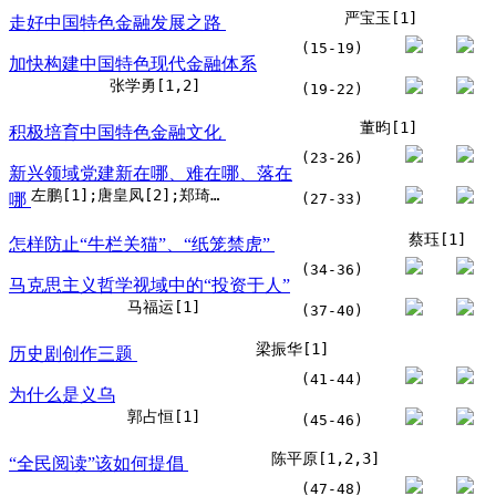
严宝玉[1]
走好中国特色金融发展之路
(15-19)
加快构建中国特色现代金融体系
张学勇[1,2]
(19-22)
董昀[1]
积极培育中国特色金融文化
(23-26)
新兴领域党建新在哪、难在哪、落在
左鹏[1];唐皇凤[2];郑琦[3];马丽[4]
哪
(27-33)
蔡珏[1]
怎样防止“牛栏关猫”、“纸笼禁虎”
(34-36)
马克思主义哲学视域中的“投资于人”
马福运[1]
(37-40)
梁振华[1]
历史剧创作三题
(41-44)
为什么是义乌
郭占恒[1]
(45-46)
陈平原[1,2,3]
“全民阅读”该如何提倡
(47-48)