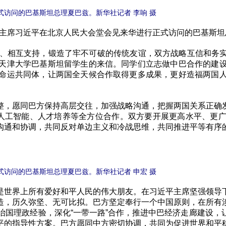
式访问的巴基斯坦总理夏巴兹。新华社记者 李响 摄
家主席习近平在北京人民大会堂会见来华进行正式访问的巴基斯坦
、相互支持，锻造了牢不可破的传统友谊，双方战略互信和务实
天津大学巴基斯坦留学生的来信。同学们立志做中巴合作的建
命运共同体，让两国全天候合作取得更多成果，更好造福两国
，愿同巴方保持高层交往，加强战略沟通，把握两国关系正确发
、人工智能、人才培养等全方位合作。双方要开展更高水平、更
沟通和协调，共同反对单边主义和冷战思维，共同推进平等有序
式访问的巴基斯坦总理夏巴兹。新华社记者 申宏 摄
世界上所有爱好和平人民的伟大朋友。在习近平主席坚强领导下
造，历久弥坚、无可比拟。巴方坚定奉行一个中国原则，在所有
治国理政经验，深化“一带一路”合作，推进中巴经济走廊建设
平的指导性方案。巴方愿同中方密切协调，共同为促进世界和平