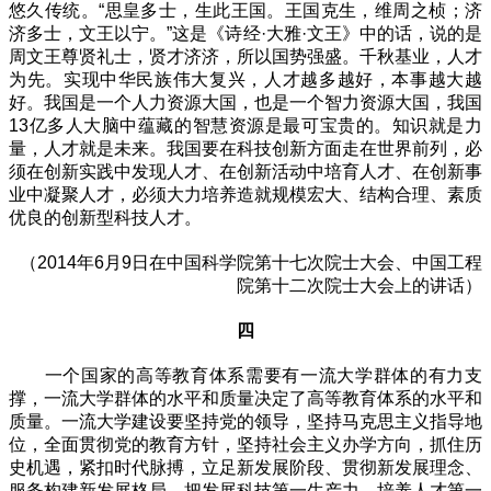
悠久传统。“思皇多士，生此王国。王国克生，维周之桢；济
济多士，文王以宁。”这是《诗经·大雅·文王》中的话，说的是
周文王尊贤礼士，贤才济济，所以国势强盛。千秋基业，人才
为先。实现中华民族伟大复兴，人才越多越好，本事越大越
好。我国是一个人力资源大国，也是一个智力资源大国，我国
13亿多人大脑中蕴藏的智慧资源是最可宝贵的。知识就是力
量，人才就是未来。我国要在科技创新方面走在世界前列，必
须在创新实践中发现人才、在创新活动中培育人才、在创新事
业中凝聚人才，必须大力培养造就规模宏大、结构合理、素质
优良的创新型科技人才。
（2014年6月9日在中国科学院第十七次院士大会、中国工程
院第十二次院士大会上的讲话）
四
一个国家的高等教育体系需要有一流大学群体的有力支
撑，一流大学群体的水平和质量决定了高等教育体系的水平和
质量。一流大学建设要坚持党的领导，坚持马克思主义指导地
位，全面贯彻党的教育方针，坚持社会主义办学方向，抓住历
史机遇，紧扣时代脉搏，立足新发展阶段、贯彻新发展理念、
服务构建新发展格局，把发展科技第一生产力、培养人才第一