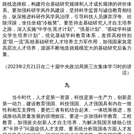
路线选择权，构建符合基础研究规律和人才成长规律的评价体
系。要加强科研学风作风建设，坚持科学监督与诚信教育相结
合，纵深推进科研作风学风治理，引导科技人员摒弃浮夸、祛
除浮躁，坐住坐稳“冷板凳”。要坚持走基础研究人才自主培养
之路，深入实施“中学生英才计划”、“强基计划”、“基础学科拔
尖学生培养计划”，优化基础学科教育体系，发挥高校特别
是“双一流”高校基础研究人才培养主力军作用，加强国家急需
高层次人才培养，源源不断地造就规模宏大的基础研究后备力
量。
（2023年2月21日在二十届中央政治局第三次集体学习时的讲
话）
九
当今时代，人才是第一资源，科技是第一生产力，创新是
第一动力，建设教育强国、科技强国、人才强国具有内在一致
性和相互支撑性，要把三者有机结合起来、一体统筹推进，形
成推动高质量发展的倍增效应。要进一步加强科学教育、工程
教育，加强拔尖创新人才自主培养，为解决我国关键核心技
术“卡脖子”问题提供人才支撑。要系统分析我国各方面人才发