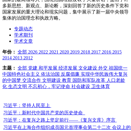
多新思想、新观点、新论断，深刻回答了新的历史条件下党和
国家发展的重大理论和现实问题，集中展示了新一届中央领导
集体的治国理念和执政方略。
专题动态
学术期刊
学术文章
年份：
全部
2026
2022
2021
2020
2019
2018
2017
2016
2015
2014
2013
2012
主题：
全部
党建
和平发展
经济发展
文化建设
外交
祖国统一
中国特色社会主义
依法治国
反腐倡廉
实现中华民族伟大复兴
的中国梦
交流合作
文明建设
教育
国防和军队改革
人口老龄
化
生态文明
不忘初心，牢记使命
社会建设
卫生体育
习近平：坚持人民至上
习近平：新时代中国共产党的历史使命
习近平：在复兴之路上坚定前行——《复兴文库》序言
习近平在上海合作组织成员国元首理事会第二十二次 会议上