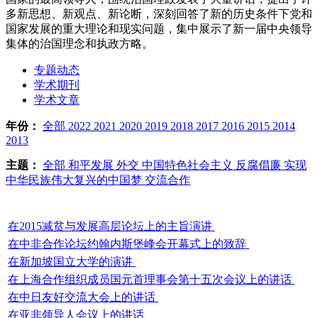
多新思想、新观点、新论断，深刻回答了新的历史条件下党和
国家发展的重大理论和现实问题，集中展示了新一届中央领导
集体的治国理念和执政方略。
专题动态
学术期刊
学术文章
年份：
全部
2022
2021
2020
2019
2018
2017
2016
2015
2014
2013
主题：
全部
和平发展
外交
中国特色社会主义
反腐倡廉
实现
中华民族伟大复兴的中国梦
交流合作
在2015减贫与发展高层论坛上的主旨演讲
在中非合作论坛约翰内斯堡峰会开幕式上的致辞
在新加坡国立大学的演讲
在上海合作组织成员国元首理事会第十五次会议上的讲话
在中日友好交流大会上的讲话
在亚非领导人会议上的讲话