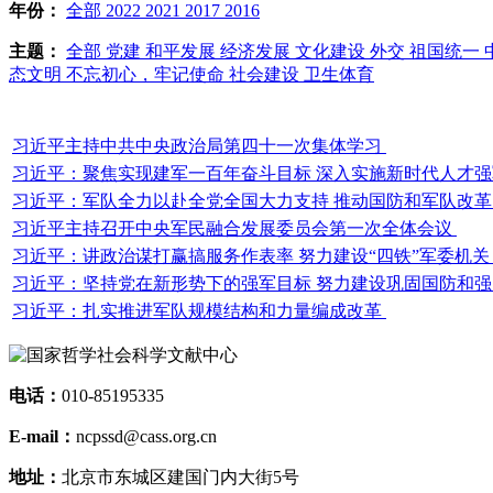
年份：
全部
2022
2021
2017
2016
主题：
全部
党建
和平发展
经济发展
文化建设
外交
祖国统一
态文明
不忘初心，牢记使命
社会建设
卫生体育
习近平主持中共中央政治局第四十一次集体学习
习近平：聚焦实现建军一百年奋斗目标 深入实施新时代人才
习近平：军队全力以赴全党全国大力支持 推动国防和军队改
习近平主持召开中央军民融合发展委员会第一次全体会议
习近平：讲政治谋打赢搞服务作表率 努力建设“四铁”军委机
习近平：坚持党在新形势下的强军目标 努力建设巩固国防和
习近平：扎实推进军队规模结构和力量编成改革
电话：
010-85195335
E-mail：
ncpssd@cass.org.cn
地址：
北京市东城区建国门内大街5号