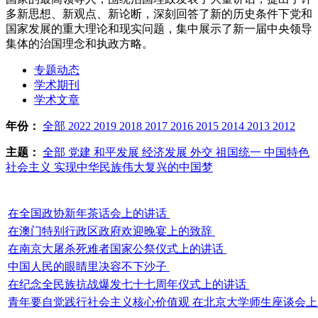
多新思想、新观点、新论断，深刻回答了新的历史条件下党和
国家发展的重大理论和现实问题，集中展示了新一届中央领导
集体的治国理念和执政方略。
专题动态
学术期刊
学术文章
年份：
全部
2022
2019
2018
2017
2016
2015
2014
2013
2012
主题：
全部
党建
和平发展
经济发展
外交
祖国统一
中国特色
社会主义
实现中华民族伟大复兴的中国梦
在全国政协新年茶话会上的讲话
在澳门特别行政区政府欢迎晚宴上的致辞
在南京大屠杀死难者国家公祭仪式上的讲话
中国人民的眼睛里决容不下沙子
在纪念全民族抗战爆发七十七周年仪式上的讲话
青年要自觉践行社会主义核心价值观 在北京大学师生座谈会