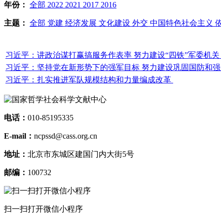
年份：
全部
2022
2021
2017
2016
主题：
全部
党建
经济发展
文化建设
外交
中国特色社会主义
习近平：讲政治谋打赢搞服务作表率 努力建设“四铁”军委机
习近平：坚持党在新形势下的强军目标 努力建设巩固国防和
习近平：扎实推进军队规模结构和力量编成改革
电话：
010-85195335
E-mail：
ncpssd@cass.org.cn
地址：
北京市东城区建国门内大街5号
邮编：
100732
扫一扫打开微信小程序