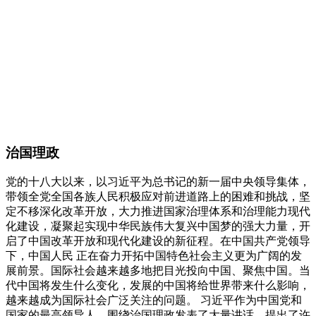
治国理政
党的十八大以来，以习近平为总书记的新一届中央领导集体，
带领全党全国各族人民积极应对前进道路上的困难和挑战，坚
定不移深化改革开放，大力推进国家治理体系和治理能力现代
化建设，凝聚起实现中华民族伟大复兴中国梦的强大力量，开
启了中国改革开放和现代化建设的新征程。在中国共产党领导
下，中国人民 正在奋力开拓中国特色社会主义更为广阔的发
展前景。国际社会越来越多地把目光投向中国、聚焦中国。当
代中国将发生什么变化，发展的中国将给世界带来什么影响，
越来越成为国际社会广泛关注的问题。 习近平作为中国党和
国家的最高领导人，围绕治国理政发表了大量讲话，提出了许