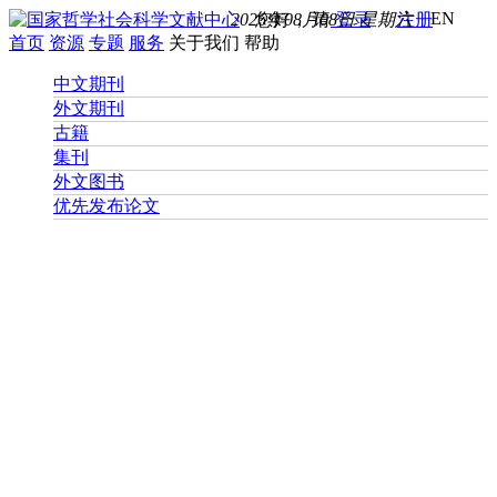
EN
2026年08月08日 星期六
您好， 请
登录
注册
首页
资源
专题
服务
关于我们
帮助
中文期刊
外文期刊
古籍
集刊
外文图书
优先发布论文