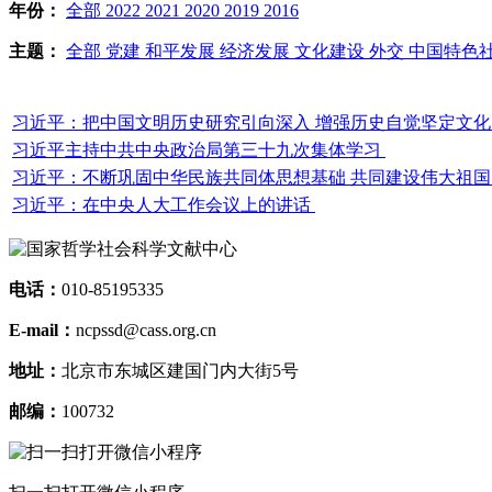
年份：
全部
2022
2021
2020
2019
2016
主题：
全部
党建
和平发展
经济发展
文化建设
外交
中国特色
习近平：把中国文明历史研究引向深入 增强历史自觉坚定文
习近平主持中共中央政治局第三十九次集体学习
习近平：不断巩固中华民族共同体思想基础 共同建设伟大祖国
习近平：在中央人大工作会议上的讲话
电话：
010-85195335
E-mail：
ncpssd@cass.org.cn
地址：
北京市东城区建国门内大街5号
邮编：
100732