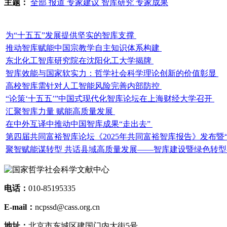
主题：
全部
报道
专家建议
智库研究
专家成果
为“十五五”发展提供坚实的智库支撑
推动智库赋能中国宗教学自主知识体系构建
东北化工智库研究院在沈阳化工大学揭牌
智库效能与国家软实力：哲学社会科学理论创新的价值彰显
高校智库需针对人工智能风险完善内部防控
“论策‘十五五’”中国式现代化智库论坛在上海财经大学召开
汇聚智库力量 赋能高质量发展
在中外互译中推动中国智库成果“走出去”
第四届共同富裕智库论坛《2025年共同富裕智库报告》发布暨
聚智赋能谋转型 共话县域高质量发展——智库建设暨绿色转
电话：
010-85195335
E-mail：
ncpssd@cass.org.cn
地址：
北京市东城区建国门内大街5号