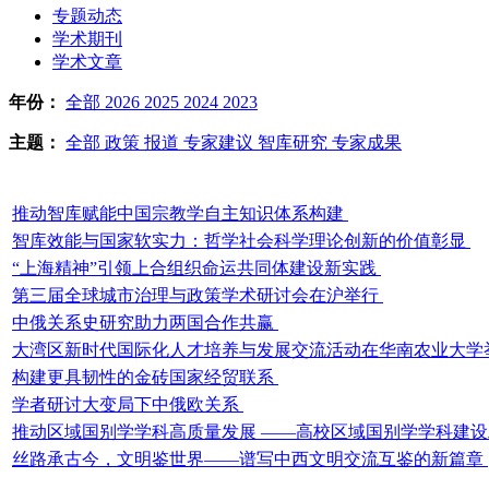
专题动态
学术期刊
学术文章
年份：
全部
2026
2025
2024
2023
主题：
全部
政策
报道
专家建议
智库研究
专家成果
推动智库赋能中国宗教学自主知识体系构建
智库效能与国家软实力：哲学社会科学理论创新的价值彰显
“上海精神”引领上合组织命运共同体建设新实践
第三届全球城市治理与政策学术研讨会在沪举行
中俄关系史研究助力两国合作共赢
大湾区新时代国际化人才培养与发展交流活动在华南农业大学
构建更具韧性的金砖国家经贸联系
学者研讨大变局下中俄欧关系
推动区域国别学学科高质量发展 ——高校区域国别学学科建
丝路承古今，文明鉴世界——谱写中西文明交流互鉴的新篇章