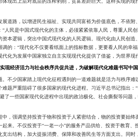
部体现出上层对底层的压榨剥削，贫富差距巨大。这样实现的现
展道路，以增进民生福祉、实现共同富裕为价值底色，不依附、
：“人民是中国式现代化的主体，必须紧紧依靠人民，尊重人民创
的资本逻辑，突出中国式现代化的人民逻辑。现代化由人民创造
强调的：“现代化不仅要看纸面上的指标数据，更要看人民的幸福
现代化为发展中国家独立自主实现现代化提供了借鉴，为世界现
现经济活力与社会秩序共促共进，为破解现代化难题书写中国
。不少国家踏上现代化征程遇到的一道难题就是活力与秩序难以
个难题严重阻碍了很多国家的现代化进程。习近平总书记指出：
规避了一些国家现代化进程中出现的政治极化、社会撕裂等问题
中，强调坚持投资于物和投资于人紧密结合，物的投资要始终面
一起来。不仅投资于“一老一小”的服务产品供给、投资于教育、
化支出结构，加大提振消费、保障和改善民生等方面支出。同时