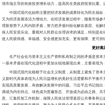
强市场主导的有效投资增长动力，提高民生类政府投资比重。
中国式现代化始终注重把经济发展的成果转化为民生福祉，
又为经济发展添活力增动力。在经济发展过程中，随着市场参
理新形势下人民内部矛盾，努力把矛盾纠纷化解在基层、化解
保人民安居乐业。重视对人民群众合理诉求的满足，特别是在
使人民获得感、幸福感、安全感更加充实、更有保障、更可持
更好满足人
生产社会化与资本主义生产资料私有制之间的矛盾是资本主
一基本矛盾在现代化进程中更加尖锐地展现出来，主要表现为
中国式现代化植根于社会主义制度，从制度上避免了资本主
义新时代具体表现为人民日益增长的美好生活需要和不平衡不
实现高质量发展，有效解决发展中的问题。习近平总书记指出
调成为内生特点、绿色成为普遍形态、开放成为必由之路、共
意、汇集民智工作机制，保障人民依法管理基层公共事务和公
础性、兜底性民生建设，努力为人民群众多办实事。高质量发