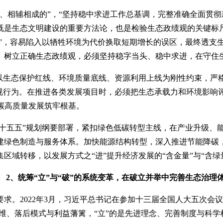
、相辅相成的”，“坚持稳中求进工作总基调，完整准确全面贯
是生态文明建设的重要方法论，也是检验生态政绩观的关键标尺。
”，容易陷入以牺牲环境为代价换取短期增长的误区，最终透支生
。树立正确生态政绩观，必须坚持稳字当头、稳中求进，在守住
终以生态保护红线、环境质量底线、资源利用上线为刚性约束，严
短视行为。在推进各类发展项目时，必须把生态承载力和环境影响
碳高质量发展筑牢根基。
“十五五”规划纲要部署，紧扣绿色低碳转型主线，在产业升级
建绿色制造与服务体系。加快能源结构转型，深入推进节能降碳
域转移，以发展方式之“进”提升经济发展的“含金量”与“含绿
2、统筹“立”与“破”的系统变革，在破立并举中完善生态治理
求。2022年3月，习近平总书记在参加十三届全国人大五次会
思维、落后模式与利益藩篱，“立”的是先进理念、完善制度与科