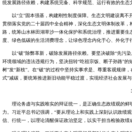
统发展路径依赖，构建系统完备、科学规范、运行有效的生态
以“立”固本强基，构建刚性制度保障。生态文明建设离不
贯彻落实党的二十届四中全会精神，深化生态文明体制改革，
路，统筹山水林田湖草沙一体化保护和系统治理，推进重要生
度、绿色低碳的生活消费理念，让绿色理念内化于心、外化于
以“破”除弊革新，破除发展路径依赖。要坚决破除“先污染
环境领域的违法违规行为，坚决扭转“吃祖宗饭、断子孙路”的
树”发“新枝”。在“破”的过程中坚持实事求是、尊重客观规律
式”减碳，要统筹推进新旧动能平稳过渡，实现经济社会发展
理论务虚与实践唯实的辩证统一，是正确生态政绩观的鲜明
力。习近平总书记强调，“要从理论上和实践上深刻认识政绩观
信、行统一，以理论清醒保证政治坚定，以实干担当检验政绩