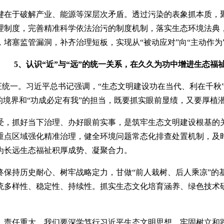
键在于破解产业、能源等深层次矛盾。透过污染的表象抓本质，
理制度，完善精准科学依法治污的制度机制，落实生态环境法典
塞监管漏洞，补齐治理短板，实现从“被动应对”向“主动作为”
5、认识“近”与“远”的统一关系，在久久为功中增进生态福
辩证统一。习近平总书记强调，“生态文明建设功在当代、利在千
的境界和“功成必定有我”的担当，既要抓实眼前显绩，又要厚植
受，抓好当下治理、办好眼前实事，是筑牢生态文明建设根基的
重点区域强化精准治理，健全环境问题常态化排查处置机制，及
为长远生态福祉积厚成势、凝聚合力。
终保持历史耐心、树牢战略定力，甘做“前人栽树、后人乘凉”的
统多样性、稳定性、持续性。抓实生态文化培育涵养、绿色技术
、责任重大。我们要深学笃行习近平生态文明思想，牢固树立和