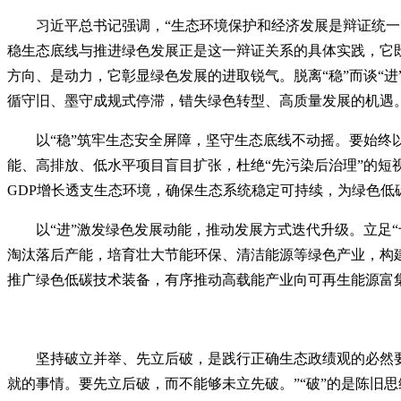
习近平总书记强调，“生态环境保护和经济发展是辩证统一
稳生态底线与推进绿色发展正是这一辩证关系的具体实践，它既
方向、是动力，它彰显绿色发展的进取锐气。脱离“稳”而谈“进
循守旧、墨守成规式停滞，错失绿色转型、高质量发展的机遇
以“稳”筑牢生态安全屏障，坚守生态底线不动摇。要始
能、高排放、低水平项目盲目扩张，杜绝“先污染后治理”的
GDP增长透支生态环境，确保生态系统稳定可持续，为绿色低
以“进”激发绿色发展动能，推动发展方式迭代升级。立足
淘汰落后产能，培育壮大节能环保、清洁能源等绿色产业，构
推广绿色低碳技术装备，有序推动高载能产业向可再生能源富集区
坚持破立并举、先立后破，是践行正确生态政绩观的必然要
就的事情。要先立后破，而不能够未立先破。”“破”的是陈旧