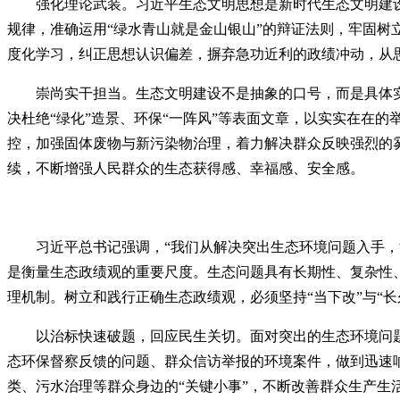
强化理论武装。习近平生态文明思想是新时代生态文明建
规律，准确运用“绿水青山就是金山银山”的辩证法则，牢固树
度化学习，纠正思想认识偏差，摒弃急功近利的政绩冲动，从
崇尚实干担当。生态文明建设不是抽象的口号，而是具体
决杜绝“绿化”造景、环保“一阵风”等表面文章，以实实在在
控，加强固体废物与新污染物治理，着力解决群众反映强烈的
续，不断增强人民群众的生态获得感、幸福感、安全感。
习近平总书记强调，“我们从解决突出生态环境问题入手
是衡量生态政绩观的重要尺度。生态问题具有长期性、复杂性
理机制。树立和践行正确生态政绩观，必须坚持“当下改”与“
以治标快速破题，回应民生关切。面对突出的生态环境问
态环保督察反馈的问题、群众信访举报的环境案件，做到迅速
类、污水治理等群众身边的“关键小事”，不断改善群众生产生