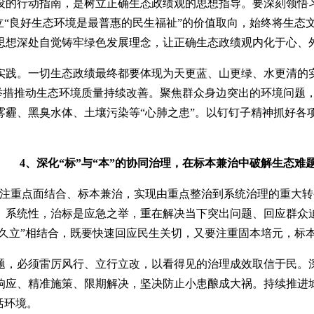
设的行动指南，是树立正确生态政绩观的思想指导。要深刻领悟习
立“良好生态环境是最普惠的民生福祉”的价值取向，始终将生态
思想深处自觉铸牢绿色发展理念，让正确生态政绩观内化于心、
实践。一切生态政绩最终都要体现为天更蓝、山更绿、水更清的
的举措推动生态环境质量持续改善。聚焦群众身边突出的环境问题
雾霾、黑臭水体、土壤污染等“心肺之患”。以钉钉子精神抓好各
4、深化“标”与“本”的协同治理，在标本兼治中破解生态难
，注重点面结合、标本兼治，实现由重点整治到系统治理的重大转
、系统性，治标是应急之举，重在解决当下突出问题、回应群众
长久立”相结合，既要快速回应民生关切，又要注重固本培元，标
题，必须雷厉风行、立行立改，以看得见的治理成效取信于民。
响应、精准施策、限期解决，坚决防止小患酿成大祸。持续推进城
活环境。