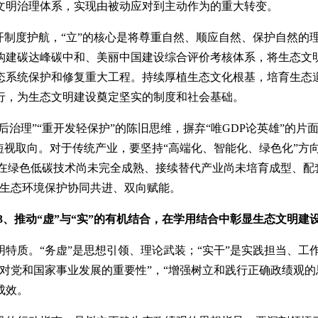
文明治理体系，实现由被动应对到主动作为的重大转变。
开制度护航，“立”的核心是将尊重自然、顺应自然、保护自然
构建碳达峰碳中和、美丽中国建设综合评价考核体系，将生态文
态系统保护和修复重大工程。持续厚植生态文化根基，培育生态
行，为生态文明建设奠定坚实的制度和社会基础。
后治理”“重开发轻保护”的陈旧思维，摒弃“唯GDP论英雄”的
短视取向。对于传统产业，要坚持“高端化、智能化、绿色化”方
，在绿色低碳技术尚未完全成熟、接续替代产业尚未培育成型、配
与生态环境保护协同共进、双向赋能。
3、推动“虚”与“实”的有机结合，在学用结合中彰显生态文明建
特质。“务虚”是思想引领、理论武装；“实干”是实践担当、工
对党和国家事业发展的重要性”，“增强树立和践行正确政绩观的
成效。