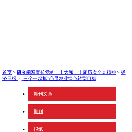
首页
>
研究阐释宣传党的二十大和二十届历次全会精神
>
经
济日报
>
“三个一起抓”凸显农业绿色转型目标
期刊文章
期刊
报纸