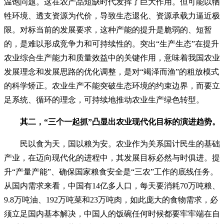
温饱问题。这在农产品短缺时代发挥了巨大作用。但可能以牺
牲环境、透支资源为代价，导致生态退化、资源承载力逼近极
限。对标当前的发展要求，这种产能的提升是脆弱的、短暂
的，是难以形成竞争力和可持续性的。突出“生产生态”在提升
农业综合生产能力和质量效益中的关键作用，意味着我国农业
发展理念和发展思路的优化调整，是对“竭泽而渔”的粗放模式
的科学矫正。农业生产不能突破生态环境的约束边界，而要立
足系统、循环的理念，可持续地推动农业生产绿色转型。
其二，“三个一起抓”凸显出农业现代化目标的演进趋势。
民以食为天，国以粮为安。农业作为关系国计民生的基础
产业，在迈向现代化的进程中，其发展目标必然与时俱进。提
升“产量产能”、确保国家粮食安全是“三农”工作的底线任务。
从国内需求来看，中国有14亿多人口，每天要消耗70万吨粮、
9.8万吨油、192万吨菜和23万吨肉，如此庞大的食物需求，必
须立足国内基本解决，中国人的饭碗任何时候都要牢牢端在自