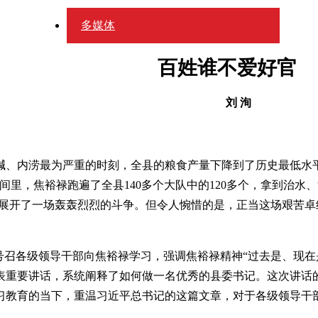
多媒体
百姓谁不爱好官
刘 洵
盐碱、内涝最为严重的时刻，全县的粮食产量下降到了历史最低水
间里，焦裕禄跑遍了全县140多个大队中的120多个，拿到治水
”展开了一场轰轰烈烈的斗争。但令人惋惜的是，正当这场艰苦
召各级领导干部向焦裕禄学习，强调焦裕禄精神“过去是、现在是、
表重要讲话，系统阐释了如何做一名优秀的县委书记。这次讲话
习教育的当下，重温习近平总书记的这篇文章，对于各级领导干