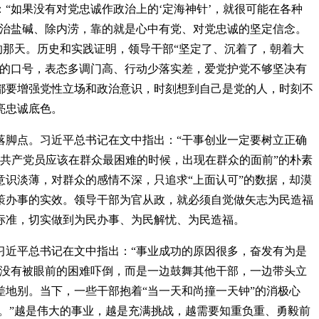
“如果没有对党忠诚作政治上的‘定海神针’，就很可能在各种
、治盐碱、除内涝，靠的就是心中有党、对党忠诚的坚定信念。
的那天。历史和实践证明，领导干部“坚定了、沉着了，朝着大
喊的口号，表态多调门高、行动少落实差，爱党护党不够坚决有
都要增强党性立场和政治意识，时刻想到自己是党的人，时刻不
亮忠诚底色。
落脚点。习近平总书记在文中指出：“干事创业一定要树立正确
“共产党员应该在群众最困难的时候，出现在群众的面前”的朴素
识淡薄，对群众的感情不深，只追求“上面认可”的数据，却漠
策办事的实效。领导干部为官从政，就必须自觉做矢志为民造福
标准，切实做到为民办事、为民解忧、为民造福。
习近平总书记在文中指出：“事业成功的原因很多，奋发有为是
并没有被眼前的困难吓倒，而是一边鼓舞其他干部，一边带头立
地别。当下，一些干部抱着“当一天和尚撞一天钟”的消极心
。”越是伟大的事业，越是充满挑战，越需要知重负重、勇毅前