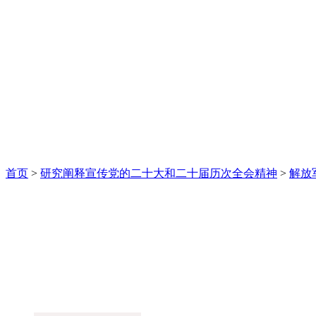
首页
>
研究阐释宣传党的二十大和二十届历次全会精神
>
解放