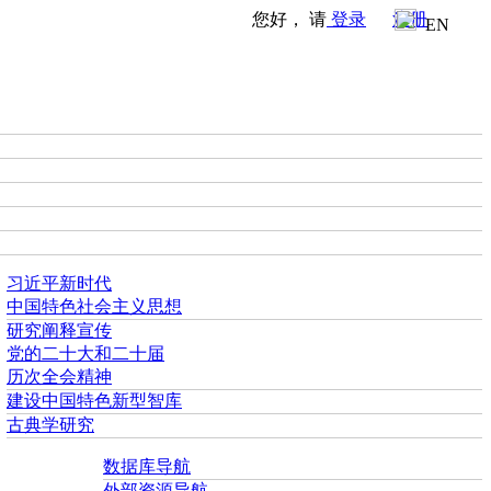
您好， 请
登录
注册
EN
习近平新时代
中国特色社会主义思想
研究阐释宣传
党的二十大和二十届
历次全会精神
建设中国特色新型智库
古典学研究
数据库导航
外部资源导航