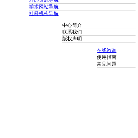
学术网站导航
社科机构导航
中心简介
联系我们
版权声明
在线咨询
使用指南
常见问题