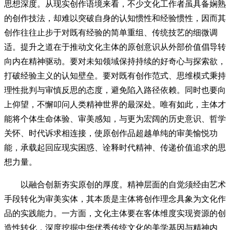
思想深度。从现实创作语境来看，不少文化工作者虽具备娴熟
的创作技法，却难以突破自身的认知惯性和经验惯性，因而其
创作往往止步于对既有经验的简单重组、传统技艺的细微调
适。提升之道在于推动文化主体的原创意识从外部价值倡导转
向内在精神驱动。要对未知领域保持持续的好奇心与探索欲，
打破经验主义的认知壁垒。要对既有创作范式、思维模式秉持
理性批判与审慎反思的态度，避免陷入路径依赖。同时也要向
上仰望，不懈叩问人类精神世界的最深处。唯有如此，主体才
能将个体生命体验、审美感知，与更为宏阔的历史意识、哲学
关怀、时代诉求相连接，使原创作品超越单纯的审美愉悦功
能，承载起回应现实困惑、诠释时代精神、传递价值追求的思
想力量。
以融合创新夯实原创的厚度。精神层面的自觉须经由艺术
手段转化为审美实体，其本质是主体将创作理念具象为文化作
品的实践能力。一方面，文化主体要在客体维度实现资源的创
造性转化，深度挖掘中华优秀传统文化的美学基因与精神内