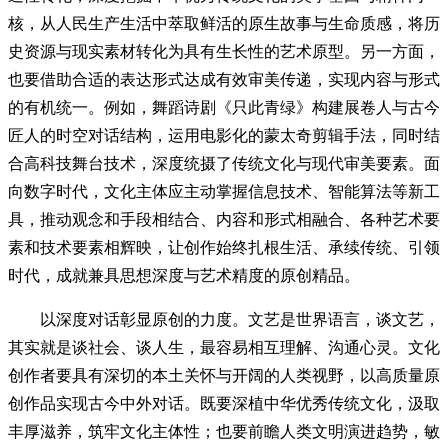
核，从人民生产生活中萃取鲜活的原生故事与生命质感，将历
史资源与现实素材转化为具有生长性的艺术原型。另一方面，
也要借助合适的表达形式达成有效审美传递，实现内容与形式
的有机统一。例如，舞蹈诗剧《只此青绿》构建展卷人与古今
匠人的时空对话结构，运用电影化的蒙太奇剪辑手法，同时结
合高科技舞台技术，深度统摄了传统文化与现代审美要素。面
向数字时代，文化主体应主动掌握信息技术、智能算法等新工
具，推动观念和手段相结合、内容和形式相融合、各种艺术要
素和技术要素相辉映，让创作始终扎根生活、承续传统、引领
时代，成就兼具思想深度与艺术精度的原创精品。
以深度对话彰显原创的力度。文艺是世界语言，谈文艺，
其实就是谈社会、谈人生，最容易相互理解、沟通心灵。文化
创作者要具有深切的本土关怀与开阔的人类视野，以高质量原
创作品实现古今中外对话。既要深植中华优秀传统文化，汲取
丰厚滋养，筑牢文化主体性；也要前瞻人类文明演进趋势，敏