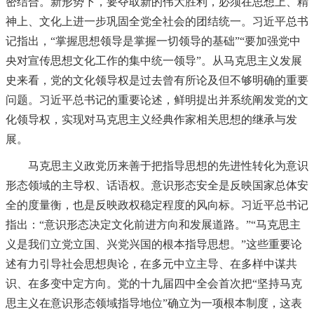
密结合。新形势下，要夺取新的伟大胜利，必须在思想上、精
神上、文化上进一步巩固全党全社会的团结统一。习近平总书
记指出，“掌握思想领导是掌握一切领导的基础”“要加强党中
央对宣传思想文化工作的集中统一领导”。从马克思主义发展
史来看，党的文化领导权是过去曾有所论及但不够明确的重要
问题。习近平总书记的重要论述，鲜明提出并系统阐发党的文
化领导权，实现对马克思主义经典作家相关思想的继承与发
展。
马克思主义政党历来善于把指导思想的先进性转化为意识
形态领域的主导权、话语权。意识形态安全是反映国家总体安
全的度量衡，也是反映政权稳定程度的风向标。习近平总书记
指出：“意识形态决定文化前进方向和发展道路。”“马克思主
义是我们立党立国、兴党兴国的根本指导思想。”这些重要论
述有力引导社会思想舆论，在多元中立主导、在多样中谋共
识、在多变中定方向。党的十九届四中全会首次把“坚持马克
思主义在意识形态领域指导地位”确立为一项根本制度，这表