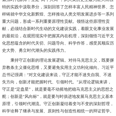
特的实践中汲取养分，深刻回答了怎样丰富人民精神世界、怎
样铸就中华文化新辉煌、怎样推动人类文明发展进步等一系列
重大问题，形成一系列重要原理性贡献。领悟这些原理性贡
献，必须结合新时代生动的文化建设实践，着眼文化事业发展
的最前沿，在观照现实中把握其内在机理，深刻领悟习近平文
化思想蕴含的时代关切、问题导向、科学作答，感受其顺应历
史大势、勇立时代潮头的实践伟力。
秉持守正创新的理论发展逻辑。对待马克思主义，既要摒
弃教条主义僵化思维，又要避免实用主义功利化倾向。习近平
总书记强调：“对文化建设来说，守正才能不迷失自我、不迷
失方向，创新才能把握时代、引领时代。”从理论逻辑来讲，
守正是“定盘星”，就是要毫不动摇地把稳马克思主义的思想之
舵；创新是“风向标”，就是要与时俱进地发展马克思主义基本
原理，引领时代潮流。守正创新凝结着变与不变的深刻哲理，
科学诠释了继承与发展、原则性与创造性相统一的辩证哲学。