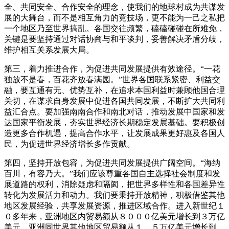
全、共同安全、合作安全的理念，使我们的地球村成为共谋发
展的大舞台，而不是相互角力的竞技场，更不能为一己之私把
一个地区乃至世界搞乱。各国交往频繁，磕磕碰碰在所难免，
关键是要坚持通过对话协商与和平谈判，妥善解决矛盾分歧，
维护相互关系发展大局。
第三，着力推进合作，为促进共同发展提供有效途径。“一花
独放不是春，百花齐放春满园。”世界各国联系紧密、利益交
融，要互通有无、优势互补，在追求本国利益时兼顾他国合理
关切，在谋求自身发展中促进各国共同发展，不断扩大共同利
益汇合点。要加强南南合作和南北对话，推动发展中国家和发
达国家平衡发展，夯实世界经济长期稳定发展基础。要积极创
造更多合作机遇，提高合作水平，让发展成果更好惠及各国人
民，为促进世界经济增长多作贡献。
第四，坚持开放包容，为促进共同发展提供广阔空间。“海纳
百川，有容乃大。”我们应该尊重各国自主选择社会制度和发
展道路的权利，消除疑虑和隔阂，把世界多样性和各国差异性
转化为发展活力和动力。我们要秉持开放精神，积极借鉴其他
地区发展经验，共享发展资源，推进区域合作。进入新世纪１
０多年来，亚洲地区内贸易额从８０００亿美元增长到３万亿
美元，亚洲同世界其他地区贸易额从１．５万亿美元增长到