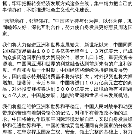
摇，牢牢把握转变经济发展方式这条主线，集中精力把自己的
事情办好，不断推进社会主义现代化建设。
“亲望亲好，邻望邻好。”中国将坚持与邻为善、以邻为伴，巩
固睦邻友好，深化互利合作，努力使自身发展更好惠及周边国
家。
我们将大力促进亚洲和世界发展繁荣。新世纪以来，中国同周
边国家贸易额由１０００多亿美元增至１．３万亿美元，已成
为众多周边国家的最大贸易伙伴、最大出口市场、重要投资来
源地。中国同亚洲和世界的利益融合达到前所未有的广度和深
度。当前和今后一个时期，中国经济将继续保持健康发展势
头，国内需求特别是消费需求将持续扩大，对外投资也将大幅
增加。据测算，今后５年，中国将进口１０万亿美元左右的商
品，对外投资规模将达到５０００亿美元，出境旅游有可能超
过４亿人次。中国越发展，越能给亚洲和世界带来发展机遇。
我们将坚定维护亚洲和世界和平稳定。中国人民对战争和动荡
带来的苦难有着刻骨铭心的记忆，对和平有着孜孜不倦的追
求。中国将通过争取和平国际环境发展自己，又以自身发展维
护和促进世界和平。中国将继续妥善处理同有关国家的分歧和
摩擦，在坚定捍卫国家主权、安全、领土完整的基础上，努力