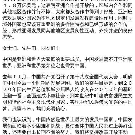
４．８万亿美元，这表明亚洲合作是开放的，区域内合作和同
其他地区合作并行不悖，大家都从合作中得到了好处。亚洲应
该欢迎域外国家为本地区稳定和发展发挥建设性作用，同时，
域外国家也应该尊重亚洲的多样性特点和已经形成的合作传
统，形成亚洲发展同其他地区发展良性互动、齐头并进的良好
态势。
女士们、先生们、朋友们！
中国是亚洲和世界大家庭的重要成员。中国发展离不开亚洲和
世界，亚洲和世界繁荣稳定也需要中国。
去年１１月，中国共产党召开了第十八次全国代表大会，明确
了中国今后一个时期的发展蓝图。我们的奋斗目标是，到２０
２０年国内生产总值和城乡居民人均收入在２０１０年的基础
上翻一番，全面建成小康社会；到本世纪中叶建成富强民主文
明和谐的社会主义现代化国家，实现中华民族伟大复兴的中国
梦。展望未来，我们充满信心。
我们也认识到，中国依然是世界上最大的发展中国家，中国发
展仍面临着不少困难和挑战，要使全体中国人民都过上美好生
活，还需要付出长期不懈的努力。我们将坚持改革开放不动