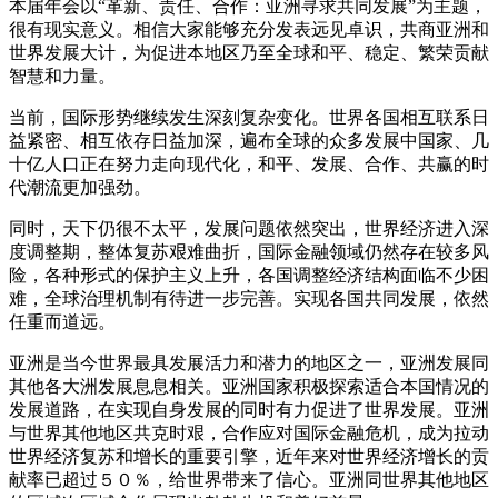
本届年会以“革新、责任、合作：亚洲寻求共同发展”为主题，
很有现实意义。相信大家能够充分发表远见卓识，共商亚洲和
世界发展大计，为促进本地区乃至全球和平、稳定、繁荣贡献
智慧和力量。
当前，国际形势继续发生深刻复杂变化。世界各国相互联系日
益紧密、相互依存日益加深，遍布全球的众多发展中国家、几
十亿人口正在努力走向现代化，和平、发展、合作、共赢的时
代潮流更加强劲。
同时，天下仍很不太平，发展问题依然突出，世界经济进入深
度调整期，整体复苏艰难曲折，国际金融领域仍然存在较多风
险，各种形式的保护主义上升，各国调整经济结构面临不少困
难，全球治理机制有待进一步完善。实现各国共同发展，依然
任重而道远。
亚洲是当今世界最具发展活力和潜力的地区之一，亚洲发展同
其他各大洲发展息息相关。亚洲国家积极探索适合本国情况的
发展道路，在实现自身发展的同时有力促进了世界发展。亚洲
与世界其他地区共克时艰，合作应对国际金融危机，成为拉动
世界经济复苏和增长的重要引擎，近年来对世界经济增长的贡
献率已超过５０％，给世界带来了信心。亚洲同世界其他地区