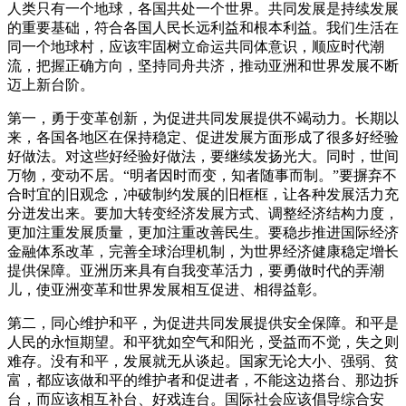
人类只有一个地球，各国共处一个世界。共同发展是持续发展
的重要基础，符合各国人民长远利益和根本利益。我们生活在
同一个地球村，应该牢固树立命运共同体意识，顺应时代潮
流，把握正确方向，坚持同舟共济，推动亚洲和世界发展不断
迈上新台阶。
第一，勇于变革创新，为促进共同发展提供不竭动力。长期以
来，各国各地区在保持稳定、促进发展方面形成了很多好经验
好做法。对这些好经验好做法，要继续发扬光大。同时，世间
万物，变动不居。“明者因时而变，知者随事而制。”要摒弃不
合时宜的旧观念，冲破制约发展的旧框框，让各种发展活力充
分迸发出来。要加大转变经济发展方式、调整经济结构力度，
更加注重发展质量，更加注重改善民生。要稳步推进国际经济
金融体系改革，完善全球治理机制，为世界经济健康稳定增长
提供保障。亚洲历来具有自我变革活力，要勇做时代的弄潮
儿，使亚洲变革和世界发展相互促进、相得益彰。
第二，同心维护和平，为促进共同发展提供安全保障。和平是
人民的永恒期望。和平犹如空气和阳光，受益而不觉，失之则
难存。没有和平，发展就无从谈起。国家无论大小、强弱、贫
富，都应该做和平的维护者和促进者，不能这边搭台、那边拆
台，而应该相互补台、好戏连台。国际社会应该倡导综合安