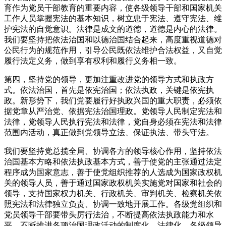
育作为党员干部教育的重要内容，使各级领导干部和国家机关
工作人员掌握宪法的基本知识，树立忠于宪法、遵守宪法、维
护宪法的自觉意识。法律是成文的道德，道德是内心的法律。
我们要坚持把依法治国和以德治国结合起来，高度重视道德对
公民行为的规范作用，引导公民既依法维护合法权益，又自觉
履行法定义务，做到享有权利和履行义务相一致。
第四，坚持党的领导，更加注重改进党的领导方式和执政方
式。依法治国，首先是依宪治国；依法执政，关键是依宪执
政。新形势下，我们党要履行好执政兴国的重大职责，必须依
据党章从严治党、依据宪法治国理政。党领导人民制定宪法和
法律，党领导人民执行宪法和法律，党自身必须在宪法和法律
范围内活动，真正做到党领导立法、保证执法、带头守法。
我们要坚持党总揽全局、协调各方的领导核心作用，坚持依法
治国基本方略和依法执政基本方式，善于使党的主张通过法定
程序成为国家意志，善于使党组织推荐的人选成为国家政权机
关的领导人员，善于通过国家政权机关实施党对国家和社会的
领导，支持国家权力机关、行政机关、审判机关、检察机关依
照宪法和法律独立负责、协调一致地开展工作。各级党组织和
党员领导干部要带头厉行法治，不断提高依法执政能力和水
平，不断推进各项治国理政活动的制度化、法律化。各级领导