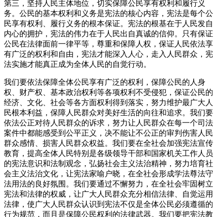
第三，坚持人民主体地位，切实保障公民享有权利和履行义
务。公民的基本权利和义务是宪法的核心内容，宪法是每个公
民享有权利、履行义务的根本保证。宪法的根基在于人民发自
内心的拥护，宪法的伟力在于人民出自真诚的信仰。只有保证
公民在法律面前一律平等，尊重和保障人权，保证人民依法享
有广泛的权利和自由，宪法才能深入人心，走入人民群众，宪
法实施才能真正成为全体人民的自觉行动。
我们要依法保障全体公民享有广泛的权利，保障公民的人身
权、财产权、基本政治权利等各项权利不受侵犯，保证公民的
经济、文化、社会等各方面权利得到落实，努力维护最广大人
民根本利益，保障人民群众对美好生活的向往和追求。我们要
依法公正对待人民群众的诉求，努力让人民群众在每一个司法
案件中都能感受到公平正义，决不能让不公正的审判伤害人民
群众感情、损害人民群众权益。我们要在全社会加强宪法宣传
教育，提高全体人民特别是各级领导干部和国家机关工作人员
的宪法意识和法制观念，弘扬社会主义法治精神，努力培育社
会主义法治文化，让宪法家喻户晓，在全社会形成学法尊法守
法用法的良好氛围。我们要通过不懈努力，在全社会牢固树立
宪法和法律的权威，让广大人民群众充分相信法律、自觉运用
法律，使广大人民群众认识到宪法不仅是全体公民必须遵循的
行为规范，而且是保障公民权利的法律武器。我们要把宪法教