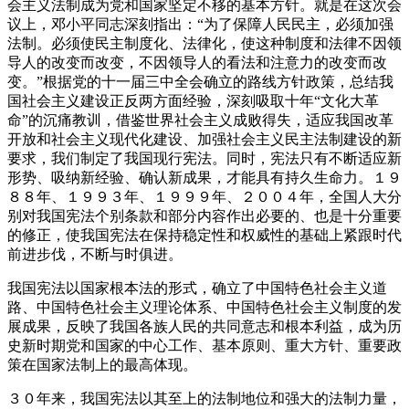
会主义法制成为党和国家坚定不移的基本方针。就是在这次会
议上，邓小平同志深刻指出：“为了保障人民民主，必须加强
法制。必须使民主制度化、法律化，使这种制度和法律不因领
导人的改变而改变，不因领导人的看法和注意力的改变而改
变。”根据党的十一届三中全会确立的路线方针政策，总结我
国社会主义建设正反两方面经验，深刻吸取十年“文化大革
命”的沉痛教训，借鉴世界社会主义成败得失，适应我国改革
开放和社会主义现代化建设、加强社会主义民主法制建设的新
要求，我们制定了我国现行宪法。同时，宪法只有不断适应新
形势、吸纳新经验、确认新成果，才能具有持久生命力。１９
８８年、１９９３年、１９９９年、２００４年，全国人大分
别对我国宪法个别条款和部分内容作出必要的、也是十分重要
的修正，使我国宪法在保持稳定性和权威性的基础上紧跟时代
前进步伐，不断与时俱进。
我国宪法以国家根本法的形式，确立了中国特色社会主义道
路、中国特色社会主义理论体系、中国特色社会主义制度的发
展成果，反映了我国各族人民的共同意志和根本利益，成为历
史新时期党和国家的中心工作、基本原则、重大方针、重要政
策在国家法制上的最高体现。
３０年来，我国宪法以其至上的法制地位和强大的法制力量，