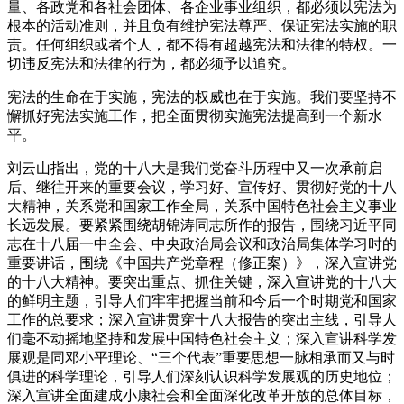
量、各政党和各社会团体、各企业事业组织，都必须以宪法为
根本的活动准则，并且负有维护宪法尊严、保证宪法实施的职
责。任何组织或者个人，都不得有超越宪法和法律的特权。一
切违反宪法和法律的行为，都必须予以追究。
宪法的生命在于实施，宪法的权威也在于实施。我们要坚持不
懈抓好宪法实施工作，把全面贯彻实施宪法提高到一个新水
平。
刘云山指出，党的十八大是我们党奋斗历程中又一次承前启
后、继往开来的重要会议，学习好、宣传好、贯彻好党的十八
大精神，关系党和国家工作全局，关系中国特色社会主义事业
长远发展。要紧紧围绕胡锦涛同志所作的报告，围绕习近平同
志在十八届一中全会、中央政治局会议和政治局集体学习时的
重要讲话，围绕《中国共产党章程（修正案）》，深入宣讲党
的十八大精神。要突出重点、抓住关键，深入宣讲党的十八大
的鲜明主题，引导人们牢牢把握当前和今后一个时期党和国家
工作的总要求；深入宣讲贯穿十八大报告的突出主线，引导人
们毫不动摇地坚持和发展中国特色社会主义；深入宣讲科学发
展观是同邓小平理论、“三个代表”重要思想一脉相承而又与时
俱进的科学理论，引导人们深刻认识科学发展观的历史地位；
深入宣讲全面建成小康社会和全面深化改革开放的总体目标，