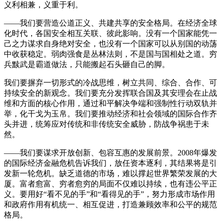
义利相兼，义重于利。
——我们要营造公道正义、共建共享的安全格局。在经济全球
化时代，各国安全相互关联、彼此影响。没有一个国家能凭一
己之力谋求自身绝对安全，也没有一个国家可以从别国的动荡
中收获稳定。弱肉强食是丛林法则，不是国与国相处之道。穷
兵黩武是霸道做法，只能搬起石头砸自己的脚。
我们要摒弃一切形式的冷战思维，树立共同、综合、合作、可
持续安全的新观念。我们要充分发挥联合国及其安理会在止战
维和方面的核心作用，通过和平解决争端和强制性行动双轨并
举，化干戈为玉帛。我们要推动经济和社会领域的国际合作齐
头并进，统筹应对传统和非传统安全威胁，防战争祸患于未
然。
——我们要谋求开放创新、包容互惠的发展前景。2008年爆发
的国际经济金融危机告诉我们，放任资本逐利，其结果将是引
发新一轮危机。缺乏道德的市场，难以撑起世界繁荣发展的大
厦。富者愈富、穷者愈穷的局面不仅难以持续，也有违公平正
义。要用好“看不见的手”和“看得见的手”，努力形成市场作用
和政府作用有机统一、相互促进，打造兼顾效率和公平的规范
格局。