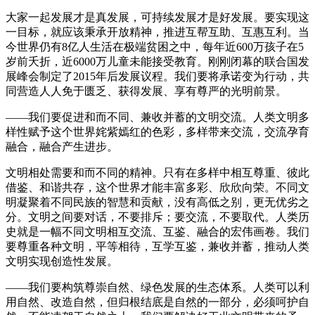
大家一起发展才是真发展，可持续发展才是好发展。要实现这
一目标，就应该秉承开放精神，推进互帮互助、互惠互利。当
今世界仍有8亿人生活在极端贫困之中，每年近600万孩子在5
岁前夭折，近6000万儿童未能接受教育。刚刚闭幕的联合国发
展峰会制定了2015年后发展议程。我们要将承诺变为行动，共
同营造人人免于匮乏、获得发展、享有尊严的光明前景。
——我们要促进和而不同、兼收并蓄的文明交流。人类文明多
样性赋予这个世界姹紫嫣红的色彩，多样带来交流，交流孕育
融合，融合产生进步。
文明相处需要和而不同的精神。只有在多样中相互尊重、彼此
借鉴、和谐共存，这个世界才能丰富多彩、欣欣向荣。不同文
明凝聚着不同民族的智慧和贡献，没有高低之别，更无优劣之
分。文明之间要对话，不要排斥；要交流，不要取代。人类历
史就是一幅不同文明相互交流、互鉴、融合的宏伟画卷。我们
要尊重各种文明，平等相待，互学互鉴，兼收并蓄，推动人类
文明实现创造性发展。
——我们要构筑尊崇自然、绿色发展的生态体系。人类可以利
用自然、改造自然，但归根结底是自然的一部分，必须呵护自