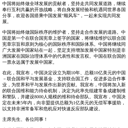
中国将始终做全球发展的贡献者，坚持走共同发展道路，继续
奉行互利共赢的开放战略，将自身发展经验和机遇同世界各国
分享，欢迎各国搭乘中国发展“顺风车”，一起来实现共同发
展。
中国将始终做国际秩序的维护者，坚持走合作发展的道路。中
国是第一个在联合国宪章上签字的国家，将继续维护以联合国
宪章宗旨和原则为核心的国际秩序和国际体系。中国将继续同
广大发展中国家站在一起，坚定支持增加发展中国家特别是非
洲国家在国际治理体系中的代表性和发言权。中国在联合国的
一票永远属于发展中国家。
在此，我宣布，中国决定设立为期10年、总额10亿美元的中国
－联合国和平与发展基金，支持联合国工作，促进多边合作事
业，为世界和平与发展作出新的贡献。我宣布，中国将加入新
的联合国维和能力待命机制，决定为此率先组建常备成建制维
和警队，并建设8000人规模的维和待命部队。我宣布，中国决
定在未来5年内，向非盟提供总额为1亿美元的无偿军事援助，
以支持非洲常备军和危机应对快速反应部队建设。
主席先生、各位同事！