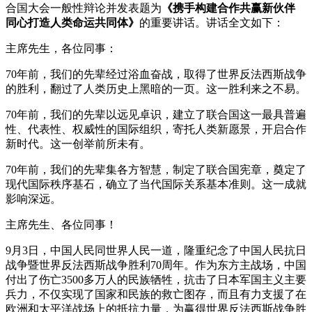
合国大会一般性辩论并发表题为
《携手构建合作共赢新伙伴
同心打造人类命运共同体》
的重要讲话。讲话全文如下：
主席先生，各位同事：
70年前，我们的先辈经过浴血奋战，取得了世界反法西斯战争
的胜利，翻过了人类历史上黑暗的一页。这一胜利来之不易。
70年前，我们的先辈以远见卓识，建立了联合国这一最具普遍
性、代表性、权威性的国际组织，寄托人类新愿景，开启合作
新时代。这一创举前所未有。
70年前，我们的先辈集各方智慧，制定了联合国宪章，奠定了
现代国际秩序基石，确立了当代国际关系基本准则。这一成就
影响深远。
主席先生、各位同事！
9月3日，中国人民同世界人民一道，隆重纪念了中国人民抗日
战争暨世界反法西斯战争胜利70周年。作为东方主战场，中国
付出了伤亡3500多万人的民族牺牲，抗击了日本军国主义主要
兵力，不仅实现了国家和民族的救亡图存，而且有力支援了在
欧洲和太平洋战场上的抵抗力量，为赢得世界反法西斯战争胜