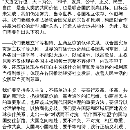
“大道之行也，天下为公。”和平、发展、公平、正义、民主、
自由，是全人类的共同价值，也是联合国的崇高目标。目标远
未完成，我们仍须努力。当今世界，各国相互依存、休戚与
共。我们要继承和弘扬联合国宪章的宗旨和原则，构建以合作
共赢为核心的新型国际关系，打造人类命运共同体。为此，我
们需要作出以下努力。
——我们要建立平等相待、互商互谅的伙伴关系。联合国宪章
贯穿主权平等原则。世界的前途命运必须由各国共同掌握。世
界各国一律平等，不能以大压小、以强凌弱、以富欺贫。主权
原则不仅体现在各国主权和领土完整不容侵犯、内政不容干
涉，还应该体现在各国自主选择社会制度和发展道路的权利应
当得到维护，体现在各国推动经济社会发展、改善人民生活的
实践应当受到尊重。
我们要坚持多边主义，不搞单边主义；要奉行双赢、多赢、共
赢的新理念，扔掉我赢你输、赢者通吃的旧思维。协商是民主
的重要形式，也应该成为现代国际治理的重要方法，要倡导以
对话解争端、以协商化分歧。我们要在国际和区域层面建设全
球伙伴关系，走出一条“对话而不对抗，结伴而不结盟”的国与
国交往新路。大国之间相处，要不冲突、不对抗、相互尊重、
合作共赢。大国与小国相处，要平等相待，践行正确义利观，