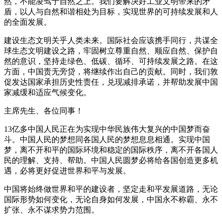
然，不能凌驾于自然之上。我们要解决好工业文明带来的矛
盾，以人与自然和谐相处为目标，实现世界的可持续发展和人
的全面发展。
建设生态文明关乎人类未来。国际社会应该携手同行，共谋全
球生态文明建设之路，牢固树立尊重自然、顺应自然、保护自
然的意识，坚持走绿色、低碳、循环、可持续发展之路。在这
方面，中国责无旁贷，将继续作出自己的贡献。同时，我们敦
促发达国家承担历史性责任，兑现减排承诺，并帮助发展中国
家减缓和适应气候变化。
主席先生、各位同事！
13亿多中国人民正在为实现中华民族伟大复兴的中国梦而奋
斗。中国人民的梦想同各国人民的梦想息息相通。实现中国
梦，离不开和平的国际环境和稳定的国际秩序，离不开各国人
民的理解、支持、帮助。中国人民圆梦必将给各国创造更多机
遇，必将更好促进世界和平与发展。
中国将始终做世界和平的建设者，坚定走和平发展道路，无论
国际形势如何变化，无论自身如何发展，中国永不称霸、永不
扩张、永不谋求势力范围。